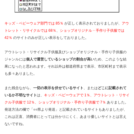
キッズ・ベビーウェア部門では 85％
が正しく表示されておりましたが、
アウ
トレット・リサイクルでは 68％
、
ショップオリジナル・手作り子供服では
42％
のサイトのみが正しい表示をしておりました。
アウトレット・リサイクル子供服及びショップオリジナル・手作り子供服の
ジャンルには
個人で運営しているショップの割合が高い
ため、このような結
果になったと思われます。それ以外は都道府県まで表示、市区町村まで表示
も多々ありました。
また残念ながら、
一切の表示を伏せているサイト
、または
どこに記載されて
いるか不明なサイト
は、
キッズ・ベビーウェアで 1％、アウトレット・リサイ
クル子供服で 12％、ショップオリジナル・手作り子供服で 7％
ありました。
発送方法の欄で「○○県より発送」と記載されているサイトもありましたが、
これは正直、消費者にとっては分かりにくく、あまり優しいサイトとは言え
ないですね。