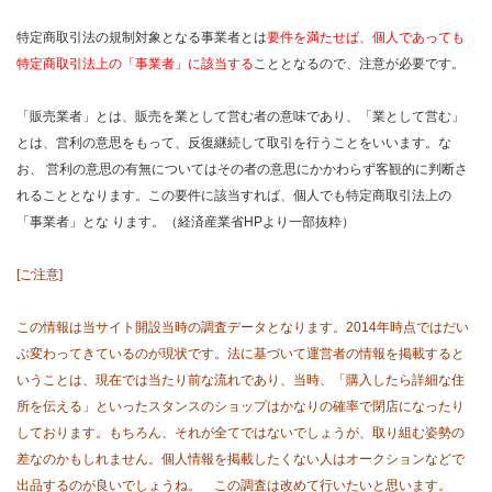
特定商取引法の規制対象となる事業者とは
要件を満たせば、個人であっても
特定商取引法上の「事業者」に該当する
こととなるので、注意が必要です。
「販売業者」とは、販売を業として営む者の意味であり、「業として営む」
とは、営利の意思をもって、反復継続して取引を行うことをいいます。な
お、 営利の意思の有無についてはその者の意思にかかわらず客観的に判断さ
れることとなります。この要件に該当すれば、個人でも特定商取引法上の
「事業者」とな ります。（経済産業省HPより一部抜粋）
[ご注意]
この情報は当サイト開設当時の調査データとなります。2014年時点ではだい
ぶ変わってきているのが現状です。法に基づいて運営者の情報を掲載すると
いうことは、現在では当たり前な流れであり、当時、「購入したら詳細な住
所を伝える」といったスタンスのショップはかなりの確率で閉店になったり
しております。もちろん、それが全てではないでしょうが、取り組む姿勢の
差なのかもしれません。個人情報を掲載したくない人はオークションなどで
出品するのが良いでしょうね。 この調査は改めて行いたいと思います。