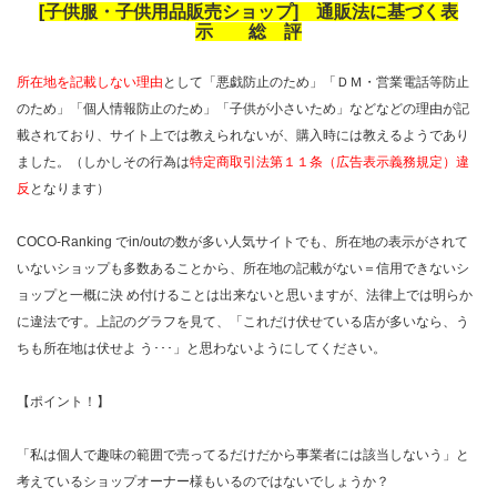
[子供服・子供用品販売ショップ] 通販法に基づく表
示 総 評
所在地を記載しない理由
として「悪戯防止のため」「ＤＭ・営業電話等防止
のため」「個人情報防止のため」「子供が小さいため」などなどの理由が記
載されており、サイト上では教えられないが、購入時には教えるようであり
ました。（しかしその行為は
特定商取引法第１１条（広告表示義務規定）違
反
となります）
COCO-Ranking でin/outの数が多い人気サイトでも、所在地の表示がされて
いないショップも多数あることから、所在地の記載がない＝信用できないシ
ョップと一概に決 め付けることは出来ないと思いますが、法律上では明らか
に違法です。上記のグラフを見て、「これだけ伏せている店が多いなら、う
ちも所在地は伏せよ う･･･」と思わないようにしてください。
【ポイント！】
「私は個人で趣味の範囲で売ってるだけだから事業者には該当しないう」と
考えているショップオーナー様もいるのではないでしょうか？