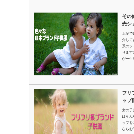
その
売シ
上記で
介して
系のジ
ります
が一生
フリ
ップ
女の子
はそん
ップを
ならお