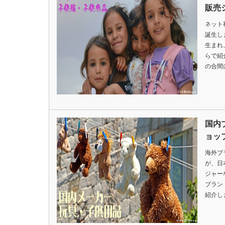
販売
ネット
誕生し
生まれ
らで紹
の合間
国内
ョッ
海外ブ
が、日
ジャー
ブラン
紹介し