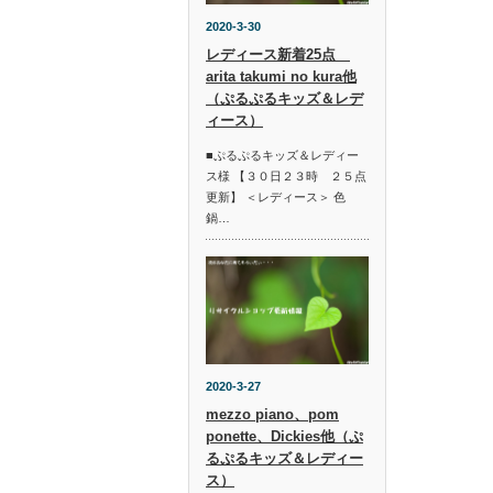
2020-3-30
レディース新着25点
arita takumi no kura他
（ぷるぷるキッズ＆レデ
ィース）
■ぷるぷるキッズ＆レディー
ス様 【３０日２３時 ２５点
更新】 ＜レディース＞ 色
鍋…
2020-3-27
mezzo piano、pom
ponette、Dickies他（ぷ
るぷるキッズ＆レディー
ス）