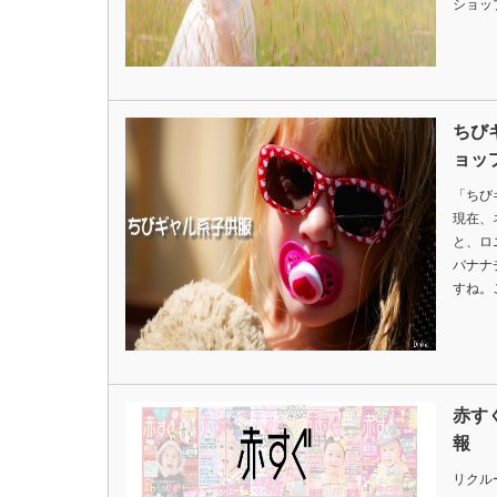
ショッ
ちび
ョッ
「ちび
現在、
と、ロ
バナナ
すね。
赤す
報
リクル