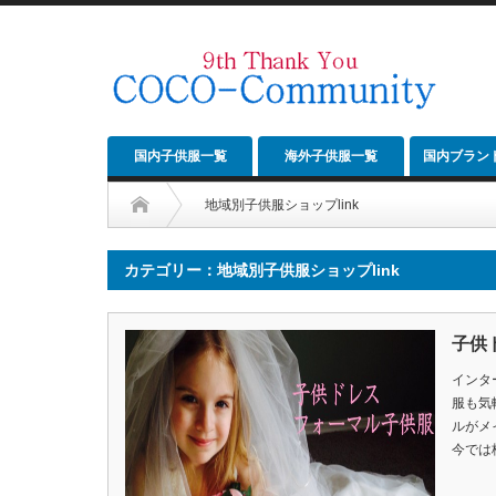
国内子供服一覧
海外子供服一覧
国内ブラン
地域別子供服ショップlink
カテゴリー：地域別子供服ショップlink
子供
インタ
服も気
ルがメ
今では