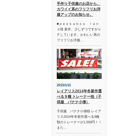
手作り子供服のお店から、
カワイイ系のフリフリお洋
服アップのお知らせ。
■ｐｅｅｋａｂｏｏ ｌａｎ
ｄ様 新作、少しずつですがＵ
Ｐしています。かわいい系の
フリフリお洋服…
2015/1/11
レイアリス2014年冬新作選
べる９種 トレーナー他（子
供服 バナナ小僧）
子供服 バナナ小僧様 レイア
リス2014年冬新作選べる9種
類のトレーナーが1,500円！！
また…