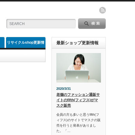
リサイクルshop更新情
最新ショップ更新情報
報
2020/3/31
老舗のファッション通販サ
イトのfifth(フィフス)がマ
スク販売
会員の方も多いと思うfifth(フ
ィフス)のサイトでマスクの販
売を行うと発表がありまし
た。 「…