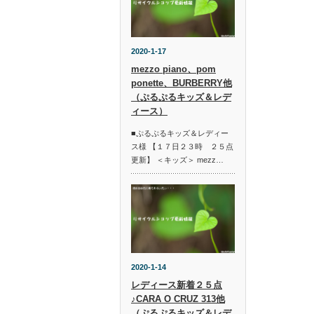
2020-1-17
mezzo piano、pom
ponette、BURBERRY他
（ぷるぷるキッズ＆レデ
ィース）
■ぷるぷるキッズ＆レディー
ス様 【１７日２３時 ２５点
更新】 ＜キッズ＞ mezz…
2020-1-14
レディース新着２５点
♪CARA O CRUZ 313他
（ぷるぷるキッズ＆レデ