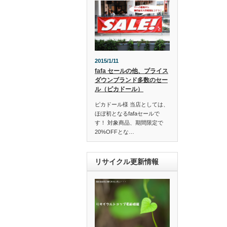
2015/1/11
fafa セールの他、プライス
ダウンブランド多数のセー
ル（ピカドール）
ピカドール様 当店としては、
ほぼ初となるfafaセールで
す！ 対象商品、期間限定で
20%OFFとな…
リサイクル更新情報