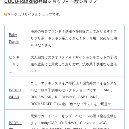
COCO-Ranking
登録ショップ+ 一般ショップ
マークはリサイクルショップです。
海外の有名ブランド子供服を多数販売しております！フ
Baby
リフリ系、キラキラ系たくさん！おうち用、おめかし用
Purple
もりだくさん！
ピンキ
大人顔負けのクオリティ＆デザイン＆シルエットの子供
ーリリ
服を豊富にご用意しております。渋谷系子供服なら当店
ー
へ！！
ニューエラキッズサイズ専門店！国内外のハイセンスな
BABOO
ベビー服＆子供服のセレクトショップです！FLAKE、
WEAR
ROCA WEAR、ICE DUMMY、BABY BANZ、
ROCK&RATTLEその他、色々なブランドをご用意☆
元気でカワイイ～ キッズ・ベビーへの贈り物を提供し
BABY
ます！baby GAP、OLDNAVY、Converse、UGG、