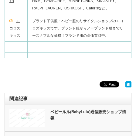
7R
H&M、GYMBOREE、MINNETONKA、KINGSLEY、
RALPH LAUREN、OSHKOSH、Cater’sなど。
エ
ブランド子供服・ベビー服のリサイクルショップのエコ
コロズ
ロズキッズです。ブランド服からノーブランド服までリ
キッズ
ーズナブルな価格！ブランド服の高価買取中。
関連記事
ベビールル(BabyLulu)通信販売ショップ情
報