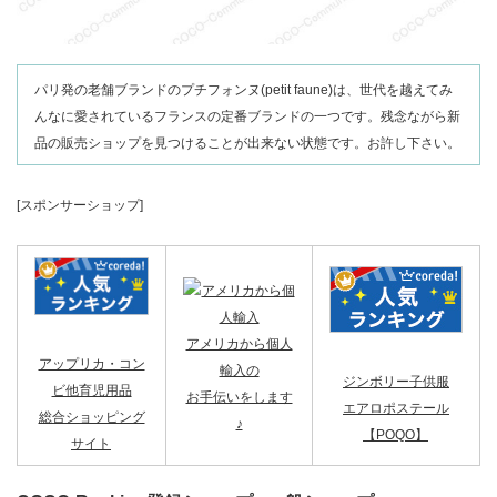
パリ発の老舗ブランドのプチフォンヌ(petit faune)は、世代を越えてみ
んなに愛されているフランスの定番ブランドの一つです。残念ながら新
品の販売ショップを見つけることが出来ない状態です。お許し下さい。
[スポンサーショップ]
アメリカから個人
アップリカ・コン
輸入の
ジンボリー子供服
ビ他育児用品
お手伝いをします
エアロポステール
総合ショッピング
♪
【POQO】
サイト