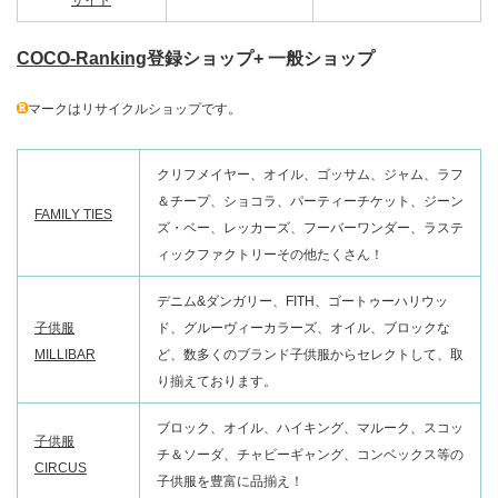
COCO-Ranking
登録ショップ+ 一般ショップ
マークはリサイクルショップです。
クリフメイヤー、オイル、ゴッサム、ジャム、ラフ
＆チープ、ショコラ、パーティーチケット、ジーン
FAMILY TIES
ズ・ベー、レッカーズ、フーバーワンダー、ラステ
ィックファクトリーその他たくさん！
デニム&ダンガリー、FITH、ゴートゥーハリウッ
子供服
ド、グルーヴィーカラーズ、オイル、ブロックな
MILLIBAR
ど、数多くのブランド子供服からセレクトして、取
り揃えております。
ブロック、オイル、ハイキング、マルーク、スコッ
子供服
チ＆ソーダ、チャビーギャング、コンベックス等の
CIRCUS
子供服を豊富に品揃え！