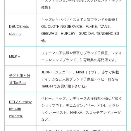
ースファッションや子供向けのプレゼント・ギフト
雑貨も
キッズからパパサイズまで人気ブランドを販売！
DEUCE kids
OIL CLOTHING SERVICE、FLAKE、VANS、
clothing
GEEWHIZ、HURLEY、SUICIDAL TENDENCIES
他。
フォーマル子供服や豊富なブランド子供服、レディ
MILK＋
ースやメンズブランド、知育玩具の専門店です。
JENNI（ジェニー）、Mibu（ミブ）、赤すぐ掲載
子ども服と雑
アイテムなど人気ブランド子供服・ベビー服なら
貨 TanBee
TanBeeでお買い物下さいね♪
ベビー、キッズ、レディースの洋服靴小物など扱う
RELAX -enjoy
ショップです。デニムダンガリー、FITH、クラシ
life with
ック ハーベスト、HAKKA、スコッチアンドソーダ
children-
など。