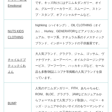
です。キッズ向けにはデニム＆ダンガリー、オイ
Emotional
ル、グルーヴィーカラーズ、スムージー、ストン
プ・スタンプ、オフィシャルチームなど。
highking（ハイキング）、OIL CLOTHING（オイ
NUTS KIDS
ル）、Hurley、GENERATORなどアメリカンカジ
CLOTHING
ュアル、サーフ系、ナチュラル系のドメスティック
ブランド、インポートブランドの子供服屋です。
大人気ブランド、グラグラ、ジャム、ゴッサム、ヴ
チャイルドブ
ァナヴァナ、エーアーベー、オイルクロージングサ
ティックくれ
ービス、ブーフーウー、ハッカキッズなど、セール
よん
品も多数!雑誌ニコプチ等掲載の人気ブランドを扱
っています。
人気のデニムダンガリー、FITH、あちゃちゅむ、
RONI、BLOC、グラグラ、JAMなどカジュアルか
らフォーマルまで人気ブランド取扱い。ベビー・キ
BUMP
ッズ・ジュニアや小さいサイズのをウーマンレディ