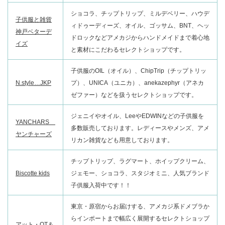
ショコラ、チップトリップ、ミルデベリー、ハウデ
子供服と雑貨
ィドゥーディーズ、オイル、ゴッサム、BNT、ヘッ
神戸ベターデ
ドロックなどアメカジからハンドメイドまで着心地
イズ
と素材にこだわるセレクトショップです。
子供服のOIL（オイル）、ChipTrip（チップトリッ
N.style…JKP
プ）、UNICA（ユニカ）、anekazephyr（アネカ
ゼファー）などを扱うセレクトショップです。
ジェニイやオイル、LeeやEDWINなどの子供服を
YANCHARS
多数販売しております。レディースやメンズ、アメ
ヤンチャーズ
リカン雑貨なども用意しております。
チップトリップ、ラグマート、ホイップクリーム、
Biscotte kids
ジェモー、ショコラ、スタジオミニ、人気ブランド
子供服入荷中です！！
東京・原宿からお届けする、アメカジ系ドメブラか
らインポートまで幅広く展開するセレクトショップ
アット・OT＆