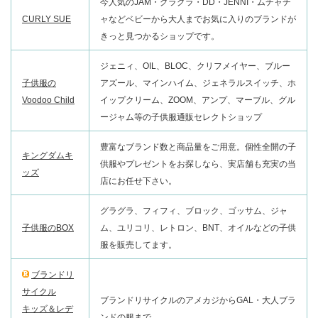
今人気のJAM・グラグラ・DD・JENNI・ムチャチ
CURLY SUE
ャなどベビーから大人までお気に入りのブランドが
きっと見つかるショップです。
ジェニィ、OIL、BLOC、クリフメイヤー、ブルー
子供服の
アズール、マインハイム、ジェネラルスイッチ、ホ
Voodoo Child
イップクリーム、ZOOM、アンプ、マーブル、グル
ージャム等の子供服通販セレクトショップ
豊富なブランド数と商品量をご用意。個性全開の子
キングダムキ
供服やプレゼントをお探しなら、実店舗も充実の当
ッズ
店にお任せ下さい。
グラグラ、フィフィ、ブロック、ゴッサム、ジャ
子供服のBOX
ム、ユリコリ、レトロン、BNT、オイルなどの子供
服を販売してます。
ブランドリ
サイクル
ブランドリサイクルのアメカジからGAL・大人ブラ
キッズ＆レデ
ンドの服まで