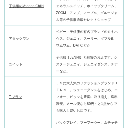
子供服のVoodoo Child
ェネラルスイッチ、ホイップクリーム、
ZOOM、アンプ、マーブル、グルージャ
ム等の子供服通販セレクトショップ
ベビー・子供服の有名ブランドのミキハ
アタックワン
ウス、ジェニィ、スーリー、ダブルB、
ワムワム、DATなど☆
子供服【JENNI】と雑貨のお店です。シ
ユイット
スタージェニィ、ジェニィダンス、チア
ーなど。
ＪＳに大人気のファッションブランドＪ
ＥＮＮＩ。ジェニーダンスをはじめ、エ
T-プラン
フオー、ビッツを豊富に取り揃え。送料
激安。メール便なら80円～と1点からで
も購入し易いお店です。
バックアレイ、ブーフーウー、ムチャチ