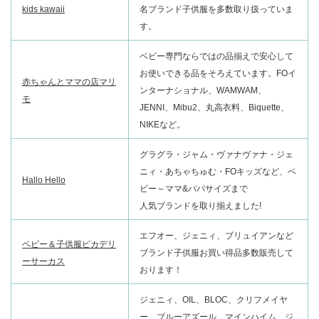
kids kawaii
名ブランド子供服を多数取り扱っていま
す。
ベビー専門ならではの品揃えで安心して
お使いできる品をそろえています。FOイ
赤ちゃんとママの店マリ
ンターナショナル、WAMWAM、
モ
JENNI、Mibu2、丸高衣料、Biquette、
NIKEなど。
グラグラ・ジャム・ヴァナヴァナ・ジェ
ニィ・あちゃちゅむ・FOキッズなど、ベ
Hallo Hello
ビー～ママ&パパサイズまで
人気ブランドを取り揃えました!
エフオー、ジェニィ、ブリュイアンなど
ベビー＆子供服ピカデリ
ブランド子供服お買い得品多数販売して
ーサーカス
おります！
ジェニィ、OIL、BLOC、クリフメイヤ
ー、ブルーアズール、マインハイム、ジ