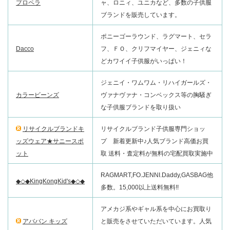
プロペラ
ャ、ロニィ、ユニカなど、多数の子供服
ブランドを販売しています。
ポニーゴーラウンド、ラグマート、セラ
Dacco
フ、ＦＯ、クリフマイヤー、ジェニィな
どカワイイ子供服がいっぱい！
ジェニイ・ワムワム・リハイガールズ・
カラービーンズ
ヴァナヴァナ・コンベックス等の胸騒ぎ
な子供服ブランドを取り扱い
リサイクルブランドキ
リサイクルブランド子供服専門ショッ
ッズウェア★サニースポ
プ 新着更新中♪人気ブランド高価お買
ット
取 送料・査定料が無料の宅配買取実施中
RAGMART,FO.JENNI.Daddy,GASBAG他
◆◇◆KingKongKid's◆◇◆
多数。15,000以上送料無料!!
アメカジ系やギャル系を中心にお買取り
アババン キッズ
と販売をさせていただいています。人気