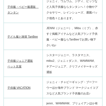
ジェニィ、ワムワム、ジディ、ビッツな
子供服・ベビー服通販
ど人気子供服ならタンタンへ！小物やア
タンタン
クセサリー、レインシューズ、通園バッ
ク他色々とあります。
JENNI（ジェニー）、Mibu（ミブ）、赤
すぐ掲載アイテムなど人気ブランド子供
子ども服と雑貨 TanBee
服・ベビー服ならTanBeeでお買い物下
さいね♪
シスタージェニー、ラスタマニス、
子供服ジュニア通販
mibu2、ジェニィダンス、WAMWAM、
ペット京屋
チアージュニア、クリフメイヤーキッズ
通販
ジェニィ・チャビーギャング・ブーフー
子供服 VACATION
ウーほか海外ブランド マークジェイコブ
スなど人気ブランド子供服のお店♪
jenni、WAMWAM、ブリュイアンほか有