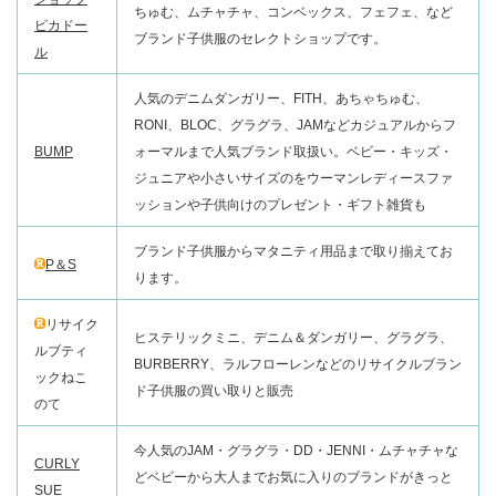
ちゅむ、ムチャチャ、コンベックス、フェフェ、など
ピカドー
ブランド子供服のセレクトショップです。
ル
人気のデニムダンガリー、FITH、あちゃちゅむ、
RONI、BLOC、グラグラ、JAMなどカジュアルからフ
BUMP
ォーマルまで人気ブランド取扱い。ベビー・キッズ・
ジュニアや小さいサイズのをウーマンレディースファ
ッションや子供向けのプレゼント・ギフト雑貨も
ブランド子供服からマタニティ用品まで取り揃えてお
P＆S
ります。
リサイク
ヒステリックミニ、デニム＆ダンガリー、グラグラ、
ルブティ
BURBERRY、ラルフローレンなどのリサイクルブラン
ックねこ
ド子供服の買い取りと販売
のて
今人気のJAM・グラグラ・DD・JENNI・ムチャチャな
CURLY
どベビーから大人までお気に入りのブランドがきっと
SUE