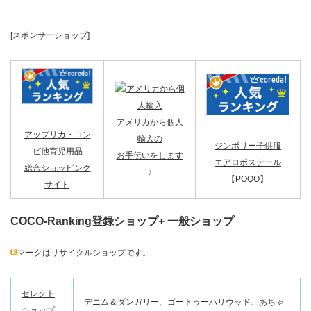
[スポンサーショップ]
アメリカから個人
アップリカ・コン
輸入の
ジンボリー子供服
ビ他育児用品
お手伝いをします
エアロポステール
総合ショッピング
♪
【POQO】
サイト
COCO-Ranking
登録ショップ+ 一般ショップ
マークはリサイクルショップです。
セレクト
デニム＆ダンガリー、ゴートゥーハリウッド、あちゃ
ショップ