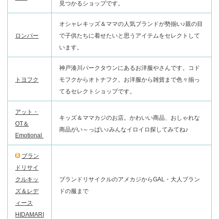
見つかるショップです。
オシャレキッズ＆ママの人気ブランドが勢揃い♪親の目
ロンパー
で子供たちに着せたいと思うアイテムをセレクトして
います。
神戸湊川パークタウンにあるお洋服やさんです。コド
トヨフク
モフクからオトナフク。お洋服から雑貨まで色々揃っ
てるセレクトショップです。
アット・
キッズ＆ママカジのお店。かわいい商品、おしゃれな
OT＆
商品がい～っぱい♪みんなイロイロ探してみてね♪
Emotional
ブラン
ドリサイ
クルキッ
ブランドリサイクルのアメカジからGAL・大人ブラン
ズ＆レデ
ドの服まで
ィース
HIDAMARI