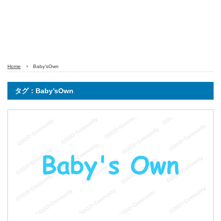
Home
Baby’sOwn
タグ：Baby’sOwn