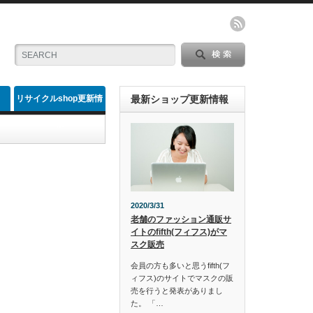
リサイクルshop更新情
最新ショップ更新情報
報
2020/3/31
老舗のファッション通販サ
イトのfifth(フィフス)がマ
スク販売
会員の方も多いと思うfifth(フ
ィフス)のサイトでマスクの販
売を行うと発表がありまし
た。 「…