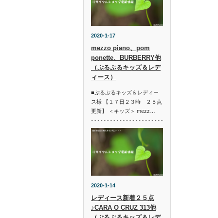
2020-1-17
mezzo piano、pom
ponette、BURBERRY他
（ぷるぷるキッズ＆レデ
ィース）
■ぷるぷるキッズ＆レディー
ス様 【１７日２３時 ２５点
更新】 ＜キッズ＞ mezz…
2020-1-14
レディース新着２５点
♪CARA O CRUZ 313他
（ぷるぷるキッズ＆レデ