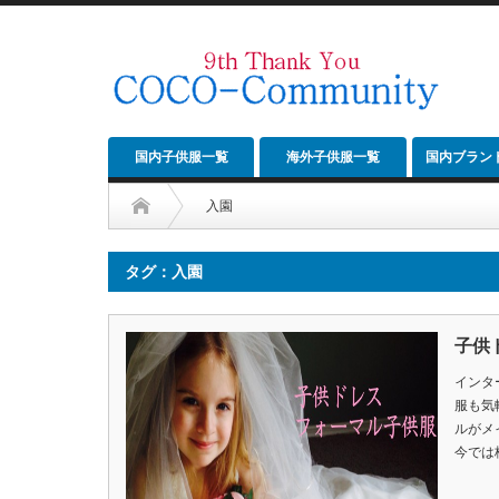
国内子供服一覧
海外子供服一覧
国内ブラン
入園
タグ：入園
子供
インタ
服も気
ルがメ
今では