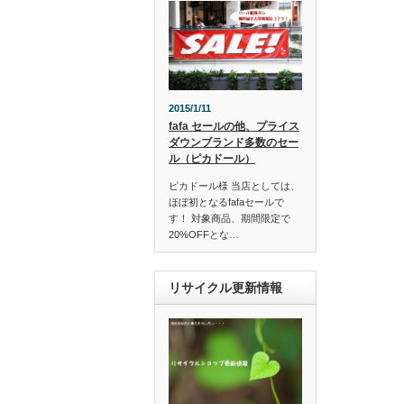
2015/1/11
fafa セールの他、プライス
ダウンブランド多数のセー
ル（ピカドール）
ピカドール様 当店としては、
ほぼ初となるfafaセールで
す！ 対象商品、期間限定で
20%OFFとな…
リサイクル更新情報