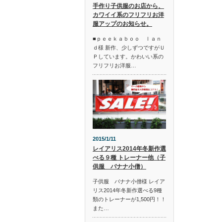
手作り子供服のお店から、
カワイイ系のフリフリお洋
服アップのお知らせ。
■ｐｅｅｋａｂｏｏ ｌａｎ
ｄ様 新作、少しずつですがＵ
Ｐしています。かわいい系の
フリフリお洋服…
2015/1/11
レイアリス2014年冬新作選
べる９種 トレーナー他（子
供服 バナナ小僧）
子供服 バナナ小僧様 レイア
リス2014年冬新作選べる9種
類のトレーナーが1,500円！！
また…