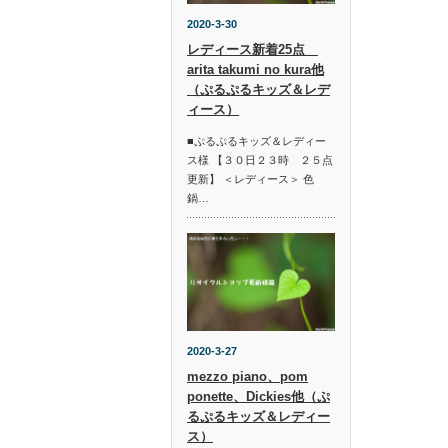
2020-3-30
レディース新着25点
arita takumi no kura他
（ぷるぷるキッズ＆レデ
ィース）
■ぷるぷるキッズ＆レディー
ス様 【３０日２３時 ２５点
更新】 ＜レディース＞ 色
鍋…
2020-3-27
mezzo piano、pom
ponette、Dickies他（ぷ
るぷるキッズ＆レディー
ス）