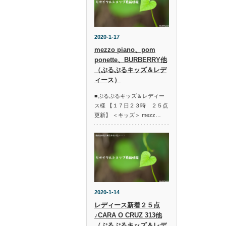
2020-1-17
mezzo piano、pom
ponette、BURBERRY他
（ぷるぷるキッズ＆レデ
ィース）
■ぷるぷるキッズ＆レディー
ス様 【１７日２３時 ２５点
更新】 ＜キッズ＞ mezz…
2020-1-14
レディース新着２５点
♪CARA O CRUZ 313他
（ぷるぷるキッズ＆レデ