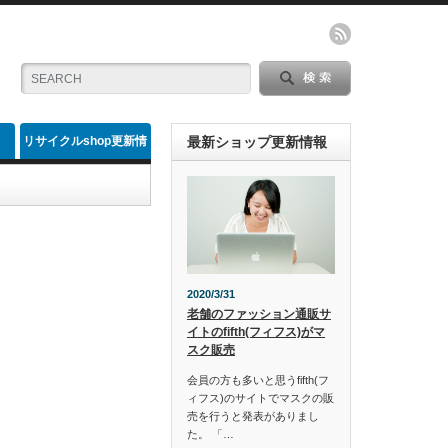
リサイクルshop更新情
最新ショップ更新情報
報
2020/3/31
老舗のファッション通販サ
イトのfifth(フィフス)がマ
スク販売
会員の方も多いと思うfifth(フ
ィフス)のサイトでマスクの販
売を行うと発表がありまし
た。 「…