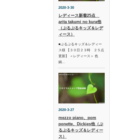
2020-3-30
レディース新着25点
arita takumi no kura他
（ぷるぷるキッズ＆レデ
ィース）
■ぷるぷるキッズ＆レディー
ス様 【３０日２３時 ２５点
更新】 ＜レディース＞ 色
鍋…
2020-3-27
mezzo piano、pom
ponette、Dickies他（ぷ
るぷるキッズ＆レディー
ス）