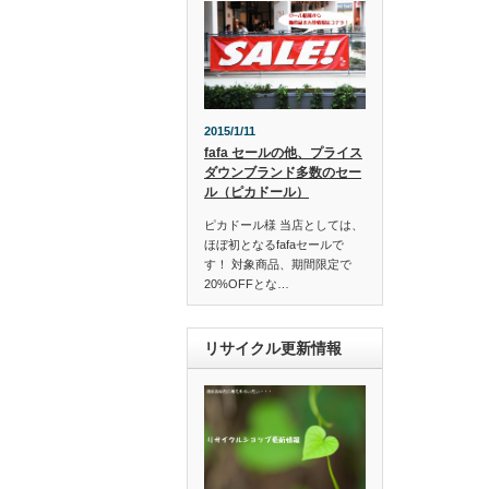
2015/1/11
fafa セールの他、プライス
ダウンブランド多数のセー
ル（ピカドール）
ピカドール様 当店としては、
ほぼ初となるfafaセールで
す！ 対象商品、期間限定で
20%OFFとな…
リサイクル更新情報