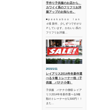
手作り子供服のお店から、
カワイイ系のフリフリお洋
服アップのお知らせ。
■ｐｅｅｋａｂｏｏ ｌａｎ
ｄ様 新作、少しずつですがＵ
Ｐしています。かわいい系の
フリフリお洋服…
2015/1/11
レイアリス2014年冬新作選
べる９種 トレーナー他（子
供服 バナナ小僧）
子供服 バナナ小僧様 レイア
リス2014年冬新作選べる9種
類のトレーナーが1,500円！！
また…