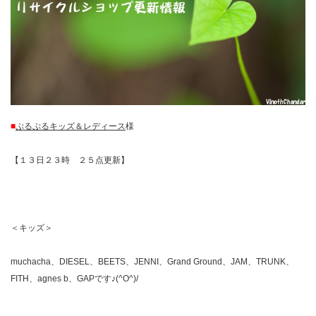
■
ぷるぷるキッズ＆レディース
様
【１３日２３時 ２５点更新】
＜キッズ＞
muchacha、DIESEL、BEETS、JENNI、Grand Ground、JAM、TRUNK、
FITH、agnes b、GAPです♪(^O^)/