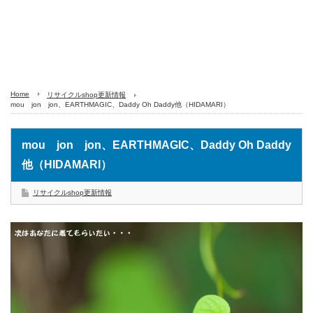
Home
リサイクルshop更新情報
mou jon jon、EARTHMAGIC、Daddy Oh Daddy他（HIDAMARI）
mou jon jon、EARTHMAGIC、Daddy Oh Daddy
他（HIDAMARI）
リサイクルshop更新情報