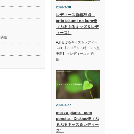
2020-3-30
レディース新着25点
arita takumi no kura他
ド
（ぷるぷるキッズ＆レデ
ィース）
子供服
■ぷるぷるキッズ＆レディー
ス様 【３０日２３時 ２５点
更新】 ＜レディース＞ 色
鍋…
2020-3-27
mezzo piano、pom
ponette、Dickies他（ぷ
るぷるキッズ＆レディー
ス）