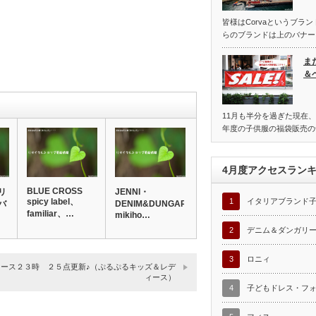
皆様はCorvaというブラ
らのブランドは上のバナー
ま
＆
11月も半分を過ぎた現在、
年度の子供服の福袋販売の
4月度アクセスラン
BLUE CROSS
リ
JENNI・
spicy label、
1
イタリアブランド
バ
DENIM&DUNGAREE・
familiar、…
mikiho…
2
デニム＆ダンガリ
3
ロニィ
ィース２３時 ２５点更新♪（ぷるぷるキッズ＆レデ
ィース）
4
子どもドレス・フ