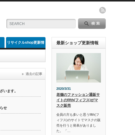
リサイクルshop更新情
最新ショップ更新情報
報
過去の記事
2020/3/31
ざいます。
老舗のファッション通販サ
イトのfifth(フィフス)がマ
スク販売
らせ
会員の方も多いと思うfifth(フ
ィフス)のサイトでマスクの販
売を行うと発表がありまし
た。 「…