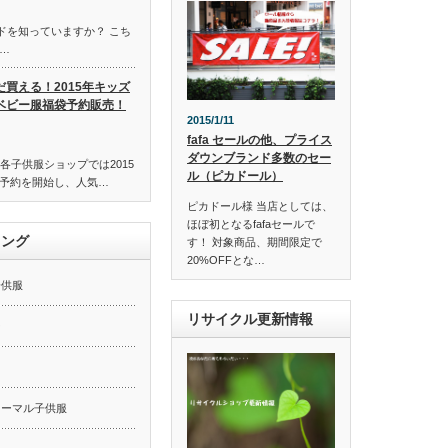
ンドを知っていますか？ こち
…
だ買える！2015年キッズ
ベビー服福袋予約販売！
2015/1/11
fafa セールの他、プライス
ダウンブランド多数のセー
各子供服ショップでは2015
ル（ピカドール）
予約を開始し、人気…
ピカドール様 当店としては、
ほぼ初となるfafaセールで
キング
す！ 対象商品、期間限定で
20%OFFとな…
子供服
リサイクル更新情報
ー
ォーマル子供服