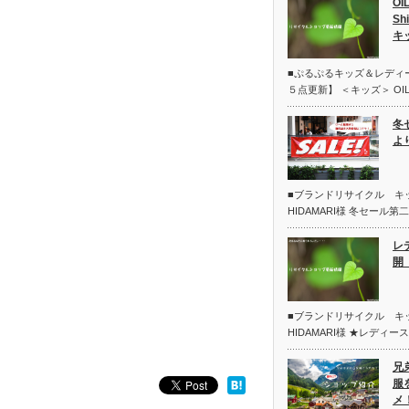
OI
Sh
キ
■ぷるぷるキッズ＆レディ
５点更新】 ＜キッズ＞ OIL
冬
よ
■ブランドリサイクル 
HIDAMARI様 冬セール
レ
開 
■ブランドリサイクル 
HIDAMARI様 ★レディー
兄
服
メ