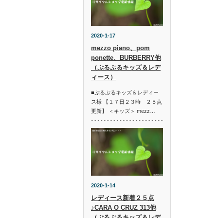
2020-1-17
mezzo piano、pom
ponette、BURBERRY他
（ぷるぷるキッズ＆レデ
ィース）
■ぷるぷるキッズ＆レディー
ス様 【１７日２３時 ２５点
更新】 ＜キッズ＞ mezz…
2020-1-14
レディース新着２５点
♪CARA O CRUZ 313他
（ぷるぷるキッズ＆レデ