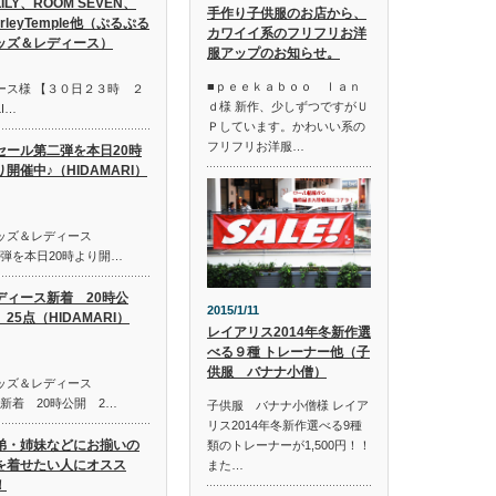
LILY、ROOM SEVEN、
手作り子供服のお店から、
irleyTemple他（ぷるぷる
カワイイ系のフリフリお洋
ッズ＆レディース）
服アップのお知らせ。
■ｐｅｅｋａｂｏｏ ｌａｎ
ース様 【３０日２３時 ２
ｄ様 新作、少しずつですがＵ
I…
Ｐしています。かわいい系の
フリフリお洋服…
セール第二弾を本日20時
り開催中♪（HIDAMARI）
キッズ＆レディース
第二弾を本日20時より開…
ディース新着 20時公
2015/1/11
25点（HIDAMARI）
レイアリス2014年冬新作選
べる９種 トレーナー他（子
供服 バナナ小僧）
キッズ＆レディース
ス新着 20時公開 2…
子供服 バナナ小僧様 レイア
リス2014年冬新作選べる9種
弟・姉妹などにお揃いの
類のトレーナーが1,500円！！
を着せたい人にオスス
また…
！