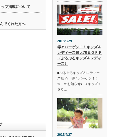
ョップ掲載について
んでくれた方へ
2018/9/29
得々バーゲン！！キッズ＆
レディース最大70％ＯＦＦ
（ぷるぷるキッズ＆レディ
ース）
■ぷるぷるキッズ＆レディー
ス様 ☆ 得々バーゲン！！
☆ のお知らせ♪ ＜キッズ＞
５０…
プ
2015/4/27