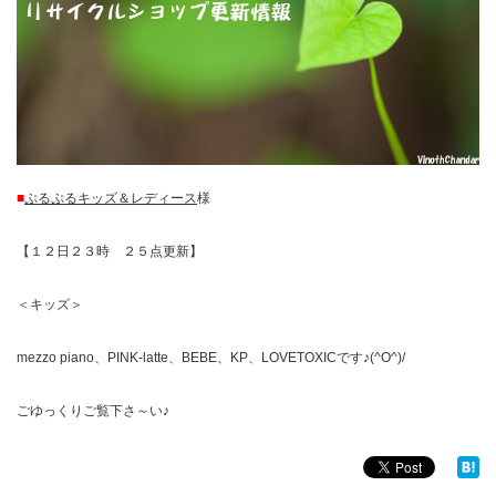
■
ぷるぷるキッズ＆レディース
様
【１２日２３時 ２５点更新】
＜キッズ＞
mezzo piano、PINK-latte、BEBE、KP、LOVETOXICです♪(^O^)/
ごゆっくりご覧下さ～い♪