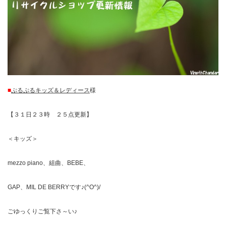
■
ぷるぷるキッズ＆レディース
様
【３１日２３時 ２５点更新】
＜キッズ＞
mezzo piano、組曲、BEBE、
GAP、MIL DE BERRYです♪(^O^)/
ごゆっくりご覧下さ～い♪