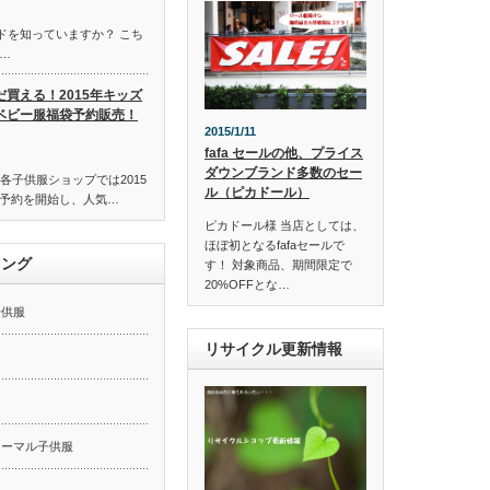
ンドを知っていますか？ こち
…
だ買える！2015年キッズ
ベビー服福袋予約販売！
2015/1/11
fafa セールの他、プライス
ダウンブランド多数のセー
各子供服ショップでは2015
ル（ピカドール）
予約を開始し、人気…
ピカドール様 当店としては、
ほぼ初となるfafaセールで
キング
す！ 対象商品、期間限定で
20%OFFとな…
子供服
リサイクル更新情報
ー
ォーマル子供服