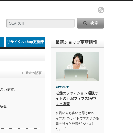
リサイクルshop更新情
最新ショップ更新情報
報
過去の記事
2020/3/31
ざいます。
老舗のファッション通販サ
イトのfifth(フィフス)がマ
スク販売
らせ
会員の方も多いと思うfifth(フ
ィフス)のサイトでマスクの販
売を行うと発表がありまし
た。 「…