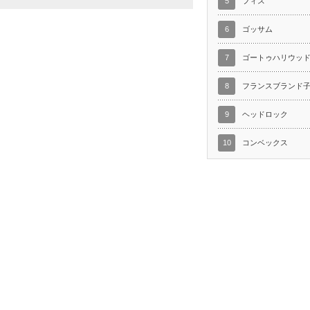
5
フィス
6
ゴッサム
7
ゴートゥハリウッ
8
フランスブランド
9
ヘッドロック
10
コンベックス