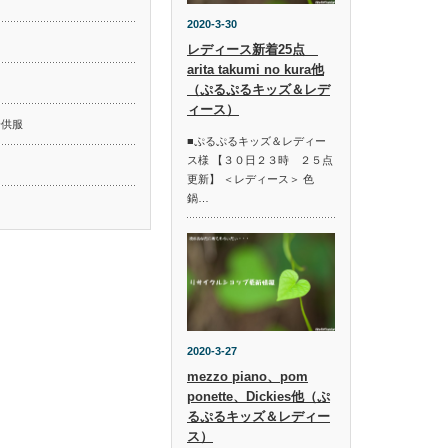
2020-3-30
レディース新着25点
arita takumi no kura他
ド
（ぷるぷるキッズ＆レデ
ィース）
子供服
■ぷるぷるキッズ＆レディー
ス様 【３０日２３時 ２５点
更新】 ＜レディース＞ 色
鍋…
2020-3-27
mezzo piano、pom
ponette、Dickies他（ぷ
るぷるキッズ＆レディー
ス）