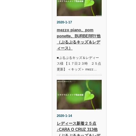
2020-1-17
mezzo piano、pom
ponette、BURBERRY他
（ぷるぷるキッズ＆レデ
ィース）
■ぷるぷるキッズ＆レディー
ス様 【１７日２３時 ２５点
更新】 ＜キッズ＞ mezz…
2020-1-14
レディース新着２５点
♪CARA O CRUZ 313他
（ぷるぷるキッズ＆レデ