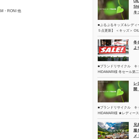
OI
Sh
JAM・RONI 他
キ
■ぷるぷるキッズ＆レディ
５点更新】 ＜キッズ＞ OIL
冬
よ
■ブランドリサイクル 
HIDAMARI様 冬セール
レ
開 
■ブランドリサイクル 
HIDAMARI様 ★レディー
兄
服
メ