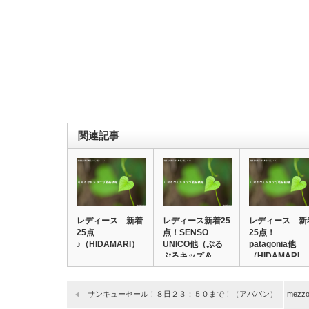
関連記事
レディース 新着
レディース新着25
レディース 新
25点
点！SENSO
25点！
♪（HIDAMARI）
UNICO他（ぷる
patagonia他
ぷるキッズ＆…
（HIDAMARI…
サンキューセール！８日２３：５０まで！（アババン）
mezz