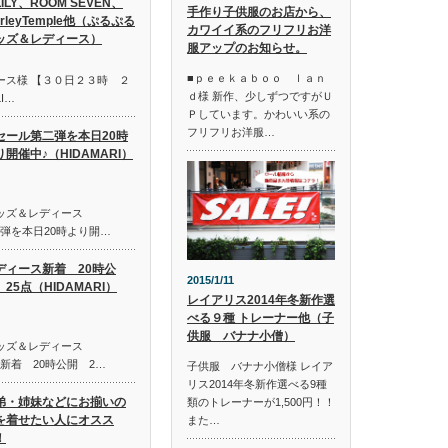
LILY、ROOM SEVEN、
手作り子供服のお店から、
irleyTemple他（ぷるぷる
カワイイ系のフリフリお洋
ッズ＆レディース）
服アップのお知らせ。
■ｐｅｅｋａｂｏｏ ｌａｎ
ース様 【３０日２３時 ２
ｄ様 新作、少しずつですがＵ
I…
Ｐしています。かわいい系の
フリフリお洋服…
セール第二弾を本日20時
り開催中♪（HIDAMARI）
キッズ＆レディース
第二弾を本日20時より開…
ディース新着 20時公
2015/1/11
25点（HIDAMARI）
レイアリス2014年冬新作選
べる９種 トレーナー他（子
供服 バナナ小僧）
キッズ＆レディース
ス新着 20時公開 2…
子供服 バナナ小僧様 レイア
リス2014年冬新作選べる9種
弟・姉妹などにお揃いの
類のトレーナーが1,500円！！
を着せたい人にオスス
また…
！