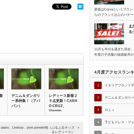
皆様はCorvaというブラ
らのブランドは上のバナー
ま
＆
11月も半分を過ぎた現在、
年度の子供服の福袋販売の
4月度アクセスラン
1
イタリアブランド
着
デニム＆ダンガリ
レディース新着２
2
デニム＆ダンガリ
ー系特集！（アバ
５点更新！CARA
バン）
O CRUZ、
3
ロニィ
Viaggio…
4
子どもドレス・フ
o piano、Lindsay、pom ponette他（ぷるぷるキッズ
＆レディース）