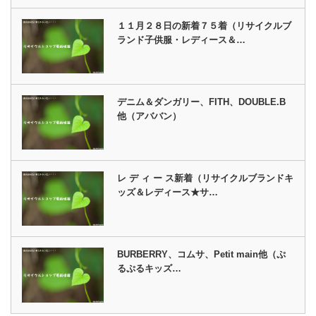
１１月２８日の新着７５着（リサイクルブ
ランド子供服・レディース＆…
デニム＆ダンガリー、FITH、DOUBLE.B
他（アババン）
レ デ ィ ー ス新着（リサイクルブランドキ
ッズ＆レディース★サ…
BURBERRY、コムサ、Petit main他（ぷ
るぷるキッズ…