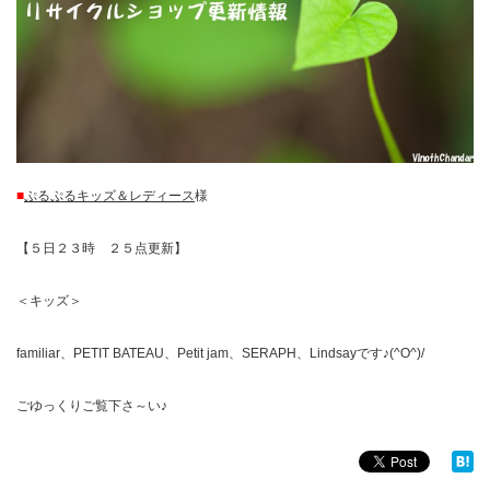
■
ぷるぷるキッズ＆レディース
様
【５日２３時 ２５点更新】
＜キッズ＞
familiar、PETIT BATEAU、Petit jam、SERAPH、Lindsayです♪(^O^)/
ごゆっくりご覧下さ～い♪