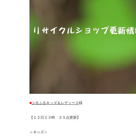
■
ぷるぷるキッズ＆レディース
様
【１２日２３時 ２５点更新】
＜キッズ＞