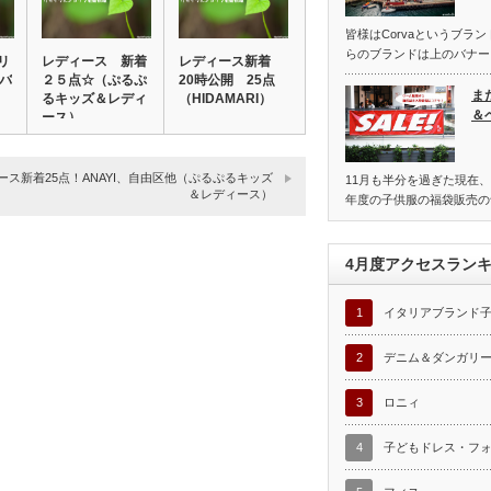
皆様はCorvaというブラ
らのブランドは上のバナー
リ
レディース 新着
レディース新着
アバ
２５点☆（ぷるぷ
20時公開 25点
ま
るキッズ＆レディ
（HIDAMARI）
＆
ース）
ース新着25点！ANAYI、自由区他（ぷるぷるキッズ
11月も半分を過ぎた現在、
＆レディース）
年度の子供服の福袋販売の
4月度アクセスラン
1
イタリアブランド
2
デニム＆ダンガリ
3
ロニィ
4
子どもドレス・フ