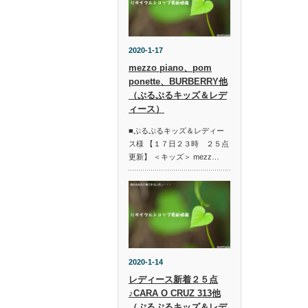
2020-1-17
mezzo piano、pom
ponette、BURBERRY他
（ぷるぷるキッズ＆レデ
ィース）
■ぷるぷるキッズ＆レディー
ス様 【１７日２３時 ２５点
更新】 ＜キッズ＞ mezz…
2020-1-14
レディース新着２５点
♪CARA O CRUZ 313他
（ぷるぷるキッズ＆レデ