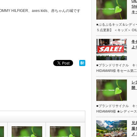
OI
Sh
TOMMY HILFIGER、axes kids、赤ちゃんの城です
キ
■ぷるぷるキッズ＆レディ
５点更新】 ＜キッズ＞ OIL
冬
よ
■ブランドリサイクル 
HIDAMARI様 冬セール
レ
開 
■ブランドリサイクル 
HIDAMARI様 ★レディー
兄
服
メ