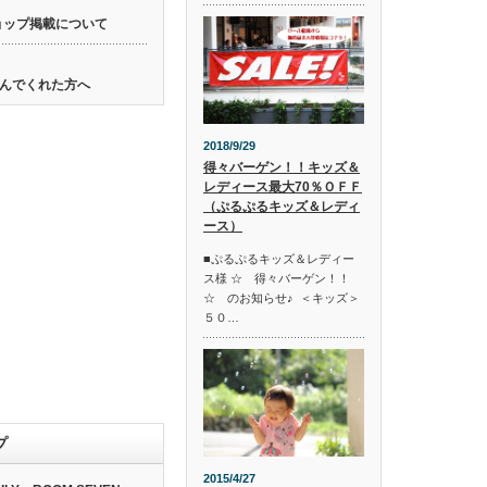
ョップ掲載について
んでくれた方へ
2018/9/29
得々バーゲン！！キッズ＆
レディース最大70％ＯＦＦ
（ぷるぷるキッズ＆レディ
ース）
■ぷるぷるキッズ＆レディー
ス様 ☆ 得々バーゲン！！
☆ のお知らせ♪ ＜キッズ＞
５０…
プ
2015/4/27