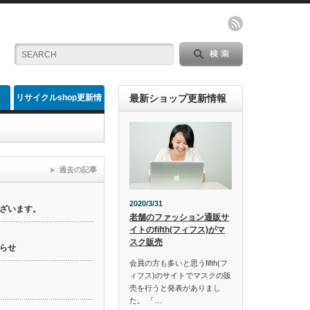
リサイクルshop更新情
最新ショップ更新情報
報
過去の記事
2020/3/31
ざいます。
老舗のファッション通販サ
イトのfifth(フィフス)がマ
スク販売
らせ
会員の方も多いと思うfifth(フ
ィフス)のサイトでマスクの販
売を行うと発表がありまし
た。 「…