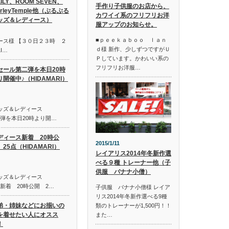
LILY、ROOM SEVEN、
手作り子供服のお店から、
irleyTemple他（ぷるぷる
カワイイ系のフリフリお洋
ッズ＆レディース）
服アップのお知らせ。
■ｐｅｅｋａｂｏｏ ｌａｎ
ース様 【３０日２３時 ２
ｄ様 新作、少しずつですがＵ
I…
Ｐしています。かわいい系の
フリフリお洋服…
セール第二弾を本日20時
り開催中♪（HIDAMARI）
キッズ＆レディース
第二弾を本日20時より開…
ディース新着 20時公
2015/1/11
25点（HIDAMARI）
レイアリス2014年冬新作選
べる９種 トレーナー他（子
供服 バナナ小僧）
キッズ＆レディース
ス新着 20時公開 2…
子供服 バナナ小僧様 レイア
リス2014年冬新作選べる9種
弟・姉妹などにお揃いの
類のトレーナーが1,500円！！
を着せたい人にオスス
また…
！