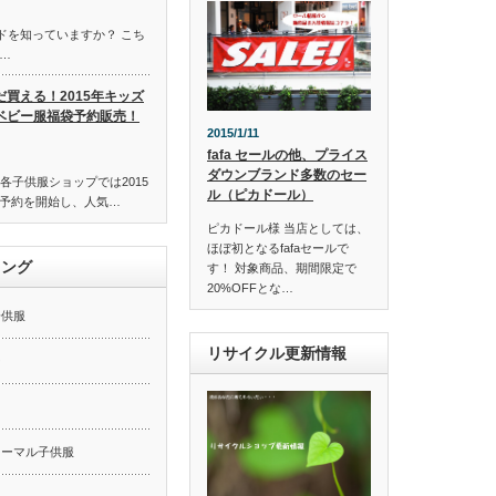
ンドを知っていますか？ こち
…
だ買える！2015年キッズ
ベビー服福袋予約販売！
2015/1/11
fafa セールの他、プライス
ダウンブランド多数のセー
各子供服ショップでは2015
ル（ピカドール）
予約を開始し、人気…
ピカドール様 当店としては、
ほぼ初となるfafaセールで
キング
す！ 対象商品、期間限定で
20%OFFとな…
子供服
リサイクル更新情報
ー
ォーマル子供服