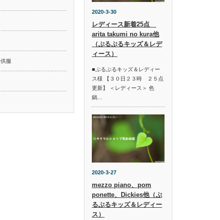
2020-3-30
レディース新着25点
arita takumi no kura他
ド
（ぷるぷるキッズ＆レデ
ィース）
子供服
■ぷるぷるキッズ＆レディー
ス様 【３０日２３時 ２５点
更新】 ＜レディース＞ 色
鍋…
2020-3-27
mezzo piano、pom
ponette、Dickies他（ぷ
るぷるキッズ＆レディー
ス）