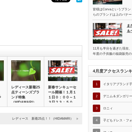
皆様はCorvaというブラ
らのブランドは上のバナー
ま
＆
11月も半分を過ぎた現在、
年度の子供服の福袋販売の
4月度アクセスラン
1
イタリアブランド
レディース新着25
新春サンキューセ
点ティーンズブラ
ール開催！１月１
る
2
デニム＆ダンガリ
ンド特集
１日０：００～１
（HIDAMARI）
３日２３：５０
（…
3
ロニィ
レディース 新着25点！！（HIDAMARI）
4
子どもドレス・フ