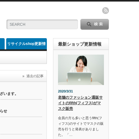
リサイクルshop更新情
最新ショップ更新情報
報
過去の記事
2020/3/31
ざいます。
老舗のファッション通販サ
イトのfifth(フィフス)がマ
スク販売
らせ
会員の方も多いと思うfifth(フ
ィフス)のサイトでマスクの販
売を行うと発表がありまし
た。 「…