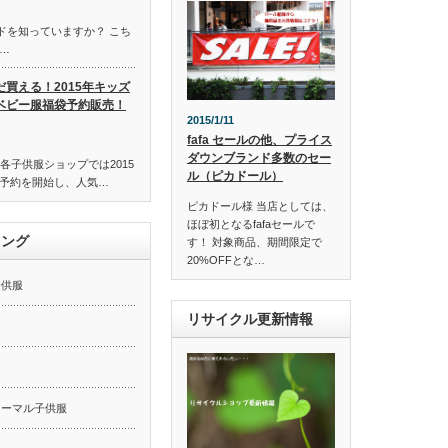
ンドを知っていますか？ こち
…
だ買える！2015年キッズ
ベビー服福袋予約販売！
2015/1/11
fafa セールの他、プライス
ダウンブランド多数のセー
各子供服ショップでは2015
ル（ピカドール）
予約を開始し、人気…
ピカドール様 当店としては、
ほぼ初となるfafaセールで
キング
す！ 対象商品、期間限定で
20%OFFとな…
子供服
リサイクル更新情報
ー
ォーマル子供服