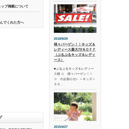
ョップ掲載について
んでくれた方へ
2018/9/29
得々バーゲン！！キッズ＆
レディース最大70％ＯＦＦ
（ぷるぷるキッズ＆レディ
ース）
■ぷるぷるキッズ＆レディー
ス様 ☆ 得々バーゲン！！
☆ のお知らせ♪ ＜キッズ＞
５０…
プ
2015/4/27