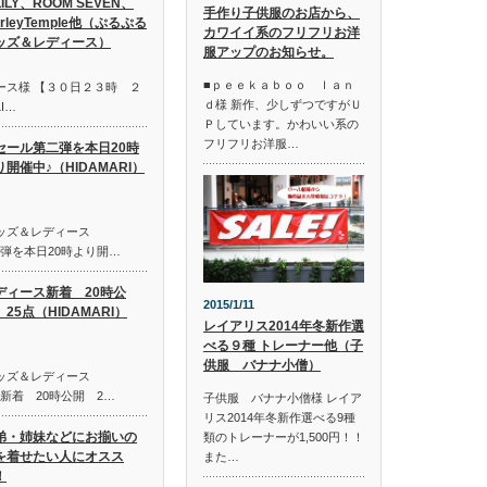
LILY、ROOM SEVEN、
手作り子供服のお店から、
irleyTemple他（ぷるぷる
カワイイ系のフリフリお洋
ッズ＆レディース）
服アップのお知らせ。
■ｐｅｅｋａｂｏｏ ｌａｎ
ース様 【３０日２３時 ２
ｄ様 新作、少しずつですがＵ
I…
Ｐしています。かわいい系の
フリフリお洋服…
セール第二弾を本日20時
り開催中♪（HIDAMARI）
キッズ＆レディース
第二弾を本日20時より開…
ディース新着 20時公
2015/1/11
25点（HIDAMARI）
レイアリス2014年冬新作選
べる９種 トレーナー他（子
供服 バナナ小僧）
キッズ＆レディース
ス新着 20時公開 2…
子供服 バナナ小僧様 レイア
リス2014年冬新作選べる9種
弟・姉妹などにお揃いの
類のトレーナーが1,500円！！
を着せたい人にオスス
また…
！