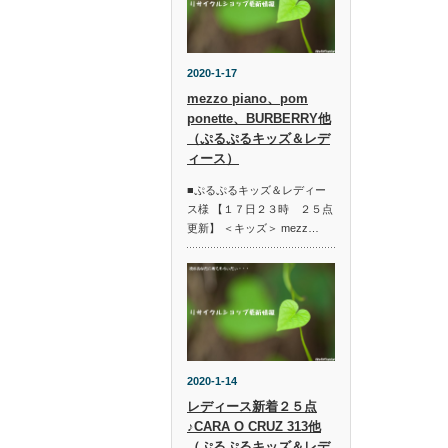
2020-1-17
mezzo piano、pom
ponette、BURBERRY他
（ぷるぷるキッズ＆レデ
ィース）
■ぷるぷるキッズ＆レディー
ス様 【１７日２３時 ２５点
更新】 ＜キッズ＞ mezz…
2020-1-14
レディース新着２５点
♪CARA O CRUZ 313他
（ぷるぷるキッズ＆レデ