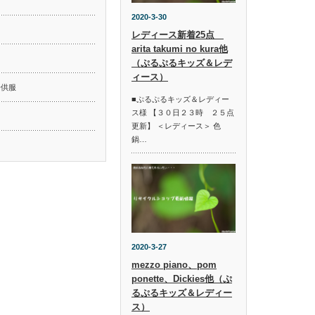
2020-3-30
レディース新着25点
arita takumi no kura他
ド
（ぷるぷるキッズ＆レデ
ィース）
子供服
■ぷるぷるキッズ＆レディー
ス様 【３０日２３時 ２５点
更新】 ＜レディース＞ 色
鍋…
2020-3-27
mezzo piano、pom
ponette、Dickies他（ぷ
るぷるキッズ＆レディー
ス）