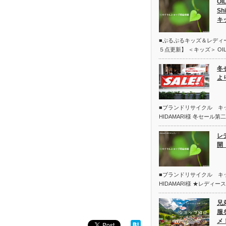
OI
Sh
キ
■ぷるぷるキッズ＆レディ
５点更新】 ＜キッズ＞ OIL
冬
よ
■ブランドリサイクル 
HIDAMARI様 冬セール
レ
開 
■ブランドリサイクル 
HIDAMARI様 ★レディー
兄
服
メ