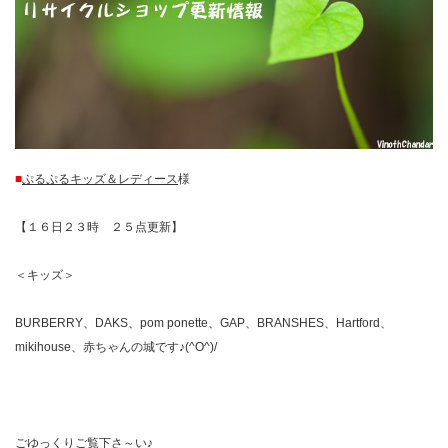
■
ぷるぷるキッズ＆レディース
様
【１６日２３時 ２５点更新】
＜キッズ＞
BURBERRY、DAKS、pom ponette、GAP、BRANSHES、Hartford、
mikihouse、赤ちゃんの城です♪(^O^)/
ごゆっくりご覧下さ～い♪