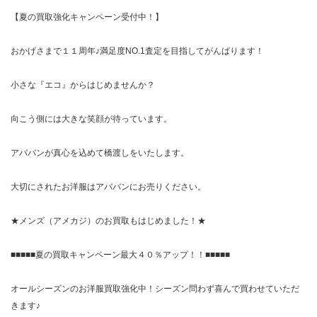
【夏の買取強化キャンペーン受付中！】
おかげさまで１１周年♪満足度NO.1査定を目指してがんばります！
小さな『エコ』からはじめませんか？
向こう側には大きな笑顔が待っています。
アババンが真心を込めて橋渡しをいたします。
大切にされたお洋服はアババンにお売りください。
★メンズ（アメカジ）のお買取もはじめました！★
■■■■■夏の買取キャンペーン最大４０％アップ！！■■■■■
オールシーズンのお洋服買取強化中！シーズン問わず喜んで買わせていただ
きます♪