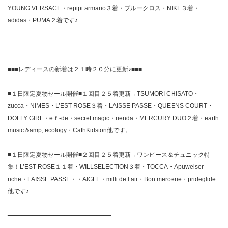
YOUNG VERSACE・repipi armario３着・ブルークロス・NIKE３着・
adidas・PUMA２着です♪
——————————————————
■■■レディースの新着は２１時２０分に更新♪■■■
■１日限定夏物セール開催■１回目２５着更新→TSUMORI CHISATO・
zucca・NIMES・L’EST ROSE３着・LAISSE PASSE・QUEENS COURT・
DOLLY GIRL・eｆ-de・secret magic・rienda・MERCURY DUO２着・earth
music &amp; ecology・CathKidston他です。
■１日限定夏物セール開催■２回目２５着更新→ワンピース＆チュニック特
集！L’EST ROSE１１着・WILLSELECTION３着・TOCCA・Apuweiser
riche・LAISSE PASSE・・AIGLE・milli de l’air・Bon meroerie・prideglide
他です♪
━━━━━━━━━━━━━━━━━━━━━━━━━━━━━