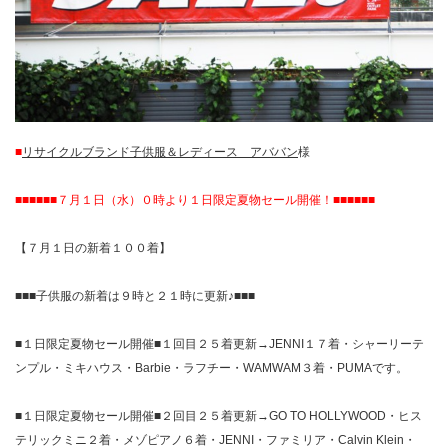
■
リサイクルブランド子供服＆レディース アババン
様
■■■■■■７月１日（水）０時より１日限定夏物セール開催！■■■■■■
【７月１日の新着１００着】
■■■子供服の新着は９時と２１時に更新♪■■■
■１日限定夏物セール開催■１回目２５着更新→JENNI１７着・シャーリーテ
ンプル・ミキハウス・Barbie・ラフチー・WAMWAM３着・PUMAです。
■１日限定夏物セール開催■２回目２５着更新→GO TO HOLLYWOOD・ヒス
テリックミニ２着・メゾピアノ６着・JENNI・ファミリア・Calvin Klein・