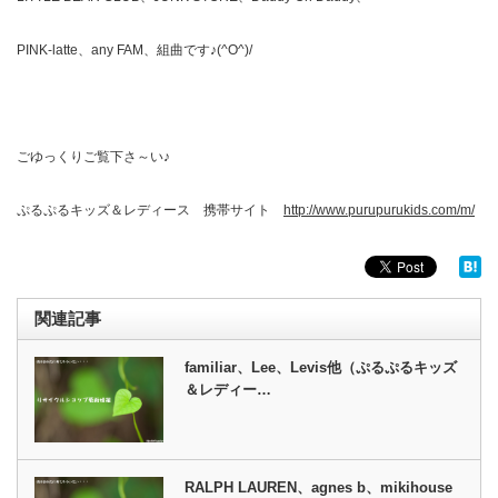
PINK-latte、any FAM、組曲です♪(^O^)/
ごゆっくりご覧下さ～い♪
ぷるぷるキッズ＆レディース 携帯サイト
http://www.purupurukids.com/m/
関連記事
familiar、Lee、Levis他（ぷるぷるキッズ
＆レディー…
RALPH LAUREN、agnes b、mikihouse