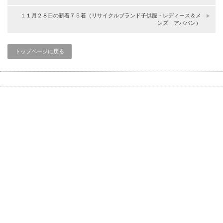
１１月２８日の新着７５着（リサイクルブランド子供服・レディース＆メ
ンズ アババン）
トップページに戻る