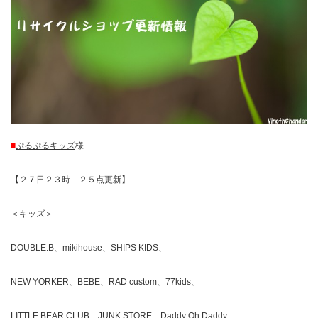
■
ぷるぷるキッズ
様
【２７日２３時 ２５点更新】
＜キッズ＞
DOUBLE.B、mikihouse、SHIPS KIDS、
NEW YORKER、BEBE、RAD custom、77kids、
LITTLE BEAR CLUB、JUNK STORE、Daddy Oh Daddy、