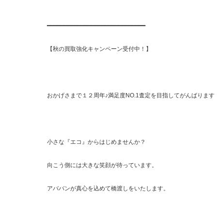
━━━━━━━━━━━━━━━━━━━━━━━━━━━━━
【秋の買取強化キャンペーン受付中！】
おかげさまで１２周年♪満足度NO.1査定を目指してがんばります
小さな『エコ』からはじめませんか？
向こう側には大きな笑顔が待っています。
アババンが真心を込めて橋渡しをいたします。