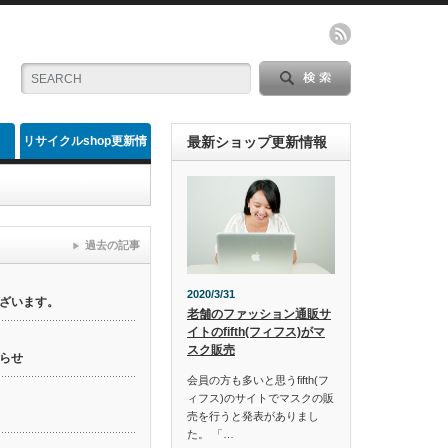
リサイクルshop更新情
最新ショップ更新情報
報
過去の記事
2020/3/31
ざいます。
老舗のファッション通販サ
イトのfifth(フィフス)がマ
スク販売
らせ
会員の方も多いと思うfifth(フ
ィフス)のサイトでマスクの販
売を行うと発表がありまし
た。 「…