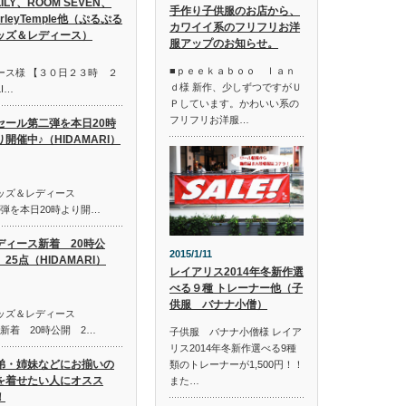
LILY、ROOM SEVEN、
手作り子供服のお店から、
irleyTemple他（ぷるぷる
カワイイ系のフリフリお洋
ッズ＆レディース）
服アップのお知らせ。
■ｐｅｅｋａｂｏｏ ｌａｎ
ース様 【３０日２３時 ２
ｄ様 新作、少しずつですがＵ
I…
Ｐしています。かわいい系の
フリフリお洋服…
セール第二弾を本日20時
り開催中♪（HIDAMARI）
キッズ＆レディース
第二弾を本日20時より開…
ディース新着 20時公
2015/1/11
25点（HIDAMARI）
レイアリス2014年冬新作選
べる９種 トレーナー他（子
供服 バナナ小僧）
キッズ＆レディース
ス新着 20時公開 2…
子供服 バナナ小僧様 レイア
リス2014年冬新作選べる9種
弟・姉妹などにお揃いの
類のトレーナーが1,500円！！
を着せたい人にオスス
また…
！