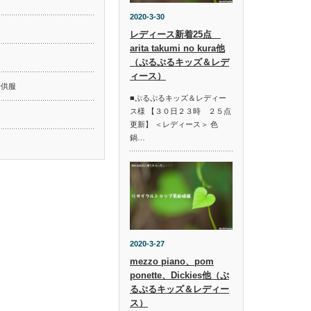
2020-3-30
レディース新着25点
arita takumi no kura他
ド
（ぷるぷるキッズ＆レデ
ィース）
子供服
■ぷるぷるキッズ＆レディー
ス様 【３０日２３時 ２５点
更新】 ＜レディース＞ 色
鍋…
2020-3-27
mezzo piano、pom
ponette、Dickies他（ぷ
るぷるキッズ＆レディー
ス）