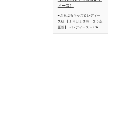
ィース）
■ぷるぷるキッズ＆レディー
ス様 【１４日２３時 ２５点
更新】 ＜レディース＞ CA…