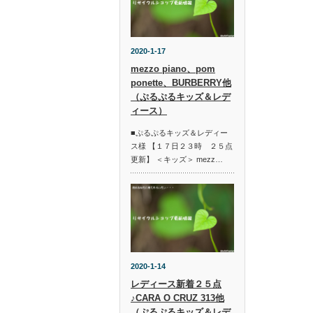
2020-1-17
mezzo piano、pom
ponette、BURBERRY他
（ぷるぷるキッズ＆レデ
ィース）
■ぷるぷるキッズ＆レディー
ス様 【１７日２３時 ２５点
更新】 ＜キッズ＞ mezz…
2020-1-14
レディース新着２５点
♪CARA O CRUZ 313他
（ぷるぷるキッズ＆レデ