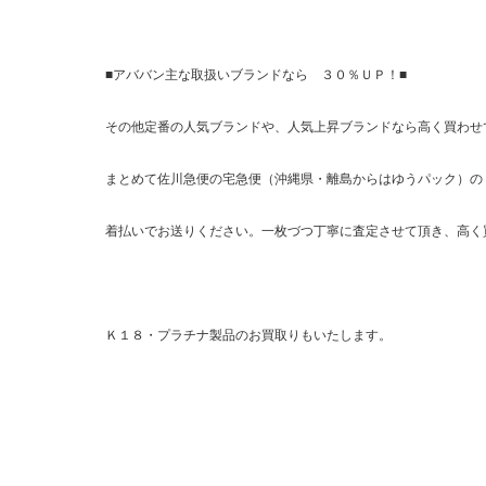
■アババン主な取扱いブランドなら ３０％ＵＰ！■
その他定番の人気ブランドや、人気上昇ブランドなら高く買わせ
まとめて佐川急便の宅急便（沖縄県・離島からはゆうパック）の
着払いでお送りください。一枚づつ丁寧に査定させて頂き、高く
Ｋ１８・プラチナ製品のお買取りもいたします。