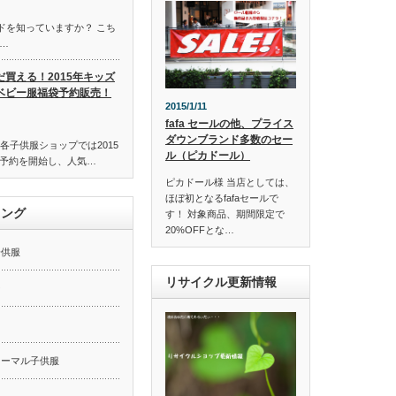
ンドを知っていますか？ こち
…
だ買える！2015年キッズ
ベビー服福袋予約販売！
2015/1/11
fafa セールの他、プライス
ダウンブランド多数のセー
各子供服ショップでは2015
ル（ピカドール）
予約を開始し、人気…
ピカドール様 当店としては、
ほぼ初となるfafaセールで
キング
す！ 対象商品、期間限定で
20%OFFとな…
子供服
リサイクル更新情報
ー
ォーマル子供服