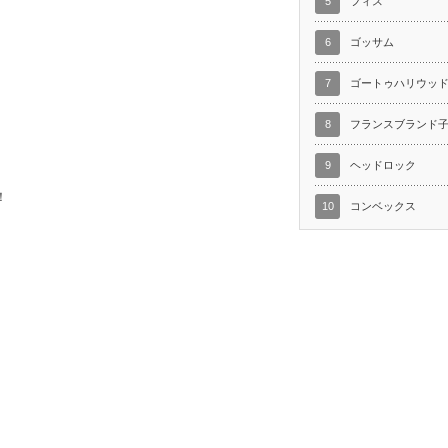
5
フィス
6
ゴッサム
7
ゴートゥハリウッ
8
フランスブランド
9
ヘッドロック
！
10
コンベックス