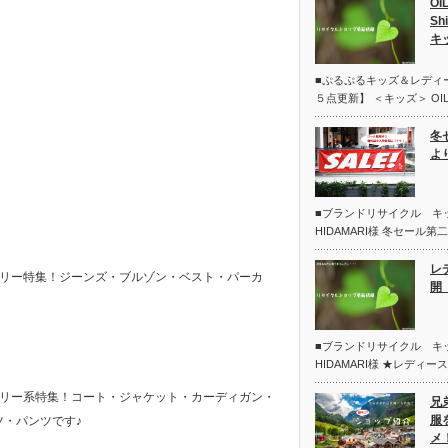
OI
Sh
キ
■ぷるぷるキッズ＆レディ
５点更新】 ＜キッズ＞ OIL
冬
よ
■ブランドリサイクル 
HIDAMARI様 冬セール
レ
ガリー特集！ジーンズ・ブルゾン・ベスト・パーカ
開 
■ブランドリサイクル 
HIDAMARI様 ★レディー
ガリー系特集！コート・ジャケット・カーディガン・
兄
服
ツ・パンツです♪
メ