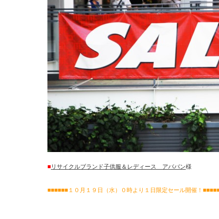
■
リサイクルブランド子供服＆レディース アババン
様
■■■■■■１０月１９日（水）０時より１日限定セール開催！■■■■■