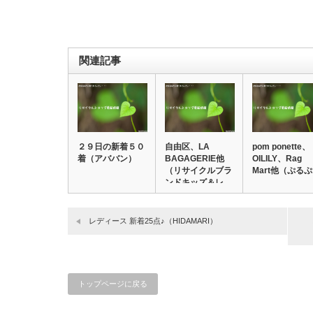
関連記事
２９日の新着５０
自由区、LA
pom ponette、
着（アババン）
BAGAGERIE他
OILILY、Rag
（リサイクルブラ
Mart他（ぷる
ンドキッズ＆レ…
レディース 新着25点♪（HIDAMARI）
トップページに戻る