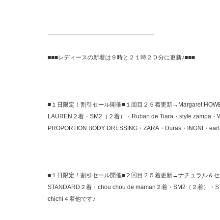
——————————————————
■■■レディースの新着は９時と２１時２０分に更新♪■■■
■１日限定！割引セール開催■１回目２５着更新→Margaret HOWELL・j
LAUREN２着・SM2（２着）・Ruban de Tiara・style zampa・W
PROPORTION BODY DRESSING・ZARA・Duras・INGNI・earth
■１日限定！割引セール開催■２回目２５着更新→ナチュラル＆セレクト特
STANDARD２着・chou chou de maman２着・SM2（２着）・STUD
chichi４着他です♪