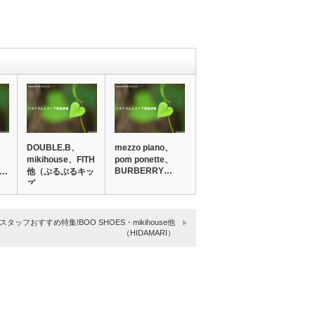
DOUBLE.B、
mezzo piano、
mikihouse、FITH
pom ponette、
BURBERRY…
ぷ…
他（ぷるぷるキッ
ズ…
スタッフおすすめ特集!BOO SHOES・mikihouse他
（HIDAMARI）