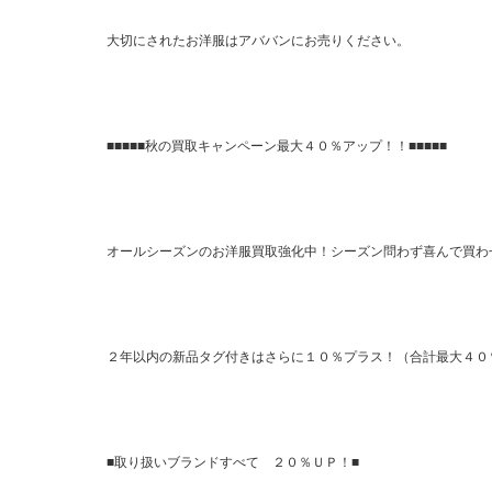
大切にされたお洋服はアババンにお売りください。
■■■■■秋の買取キャンペーン最大４０％アップ！！■■■■■
オールシーズンのお洋服買取強化中！シーズン問わず喜んで買わ
２年以内の新品タグ付きはさらに１０％プラス！（合計最大４０
■取り扱いブランドすべて ２０％ＵＰ！■