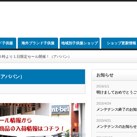
ド子供服
海外ブランド子供服
地域別子供服ショップ
ショップ更新情報
link
０時より１日限定セール開催！（アババン）
お知らせ
（アババン）
2016/1/1
明けましておめでとうご
2015/4/24
メンテナンス終了のお知
2015/4/21
メンテナンスのお知らせ