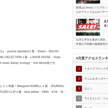
皆様はCorvaというブラ
らのブランドは上のバナー
ま
＆
11月も半分を過ぎた現在、
年度の子供服の福袋販売の
ournal standard２着・45rpm・RALPH
ILLSELECTION３着・LAISSE PASSE・Vicky・
4月度アクセスラン
 music &amp; ecology・Ane Mone他です。
1
イタリアブランド
2
デニム＆ダンガリ
集！Margaret HOWELL４着・JOURNAL
3
ロニィ
IO CLIP４着・blue willow・DMG・ICHI・Te
4
子どもドレス・フ