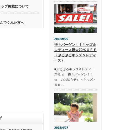
ョップ掲載について
んでくれた方へ
2018/9/29
得々バーゲン！！キッズ＆
レディース最大70％ＯＦＦ
（ぷるぷるキッズ＆レディ
ース）
■ぷるぷるキッズ＆レディー
ス様 ☆ 得々バーゲン！！
☆ のお知らせ♪ ＜キッズ＞
５０…
プ
2015/4/27