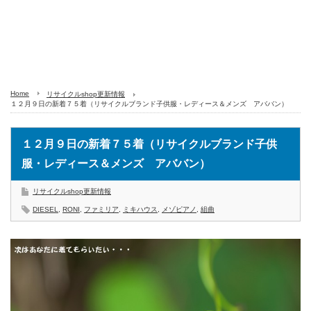
Home
リサイクルshop更新情報
１２月９日の新着７５着（リサイクルブランド子供服・レディース＆メンズ アババン）
１２月９日の新着７５着（リサイクルブランド子供
服・レディース＆メンズ アババン）
リサイクルshop更新情報
DIESEL
,
RONI
,
ファミリア
,
ミキハウス
,
メゾピアノ
,
組曲