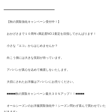
━━━━━━━━━━━━━━━━━━━━━━━━━━━━━
【秋の買取強化キャンペーン受付中！】
おかげさまで１０周年♪満足度NO.1査定を目指してがんばります！
小さな『エコ』からはじめませんか？
向こう側には大きな笑顔が待っています。
アババンが真心を込めて橋渡しをいたします。
大切にされたお洋服はアババンにお売りください。
■■■■■秋の買取キャンペーン最大３０％アップ！！■■■■■
オールシーズンのお洋服買取強化中！シーズン問わず喜んで買わせていた
だきます♪