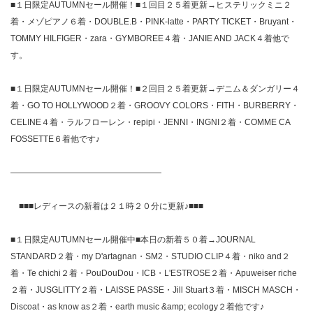
■１日限定AUTUMNセール開催！■１回目２５着更新→ヒステリックミニ２
着・メゾピアノ６着・DOUBLE.B・PINK-latte・PARTY TICKET・Bruyant・
TOMMY HILFIGER・zara・GYMBOREE４着・JANIE AND JACK４着他で
す。
■１日限定AUTUMNセール開催！■２回目２５着更新→デニム＆ダンガリー４
着・GO TO HOLLYWOOD２着・GROOVY COLORS・FITH・BURBERRY・
CELINE４着・ラルフローレン・repipi・JENNI・INGNI２着・COMME CA
FOSSETTE６着他です♪
——————————————————
■■■レディースの新着は２１時２０分に更新♪■■■
■１日限定AUTUMNセール開催中■本日の新着５０着→JOURNAL
STANDARD２着・my D'artagnan・SM2・STUDIO CLIP４着・niko and２
着・Te chichi２着・PouDouDou・ICB・L'ESTROSE２着・Apuweiser riche
２着・JUSGLITTY２着・LAISSE PASSE・Jill Stuart３着・MISCH MASCH・
Discoat・as know as２着・earth music &amp; ecology２着他です♪