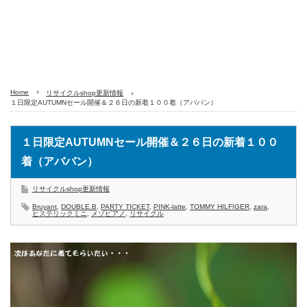
Home
リサイクルshop更新情報
１日限定AUTUMNセール開催＆２６日の新着１００着（アババン）
１日限定AUTUMNセール開催＆２６日の新着１００
着（アババン）
リサイクルshop更新情報
Bruyant
,
DOUBLE.B
,
PARTY TICKET
,
PINK-latte
,
TOMMY HILFIGER
,
zara
,
ヒステリックミニ
,
メゾピアノ
,
リサイクル