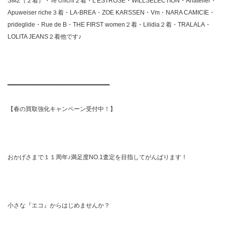
SM2（２着）・Te chichi２着・L’ESTROSE・WILLSELECTION・Anatelier・
Apuweiser riche３着・LA-BREA・ZOE KARSSEN・Vm・NARA CAMICIE・
prideglide・Rue de B・THE FIRST women２着・Lilidia２着・TRALALA・
LOLITA JEANS２着他です♪
━━━━━━━━━━━━━━━━━━━━━━━━━━━━━
【春の買取強化キャンペーン受付中！】
おかげさまで１１周年♪満足度NO.1査定を目指してがんばります！
小さな『エコ』からはじめませんか？