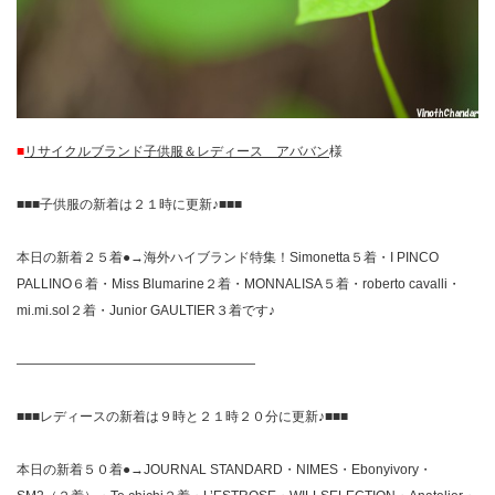
■
リサイクルブランド子供服＆レディース アババン
様
■■■子供服の新着は２１時に更新♪■■■
本日の新着２５着●→海外ハイブランド特集！Simonetta５着・I PINCO
PALLINO６着・Miss Blumarine２着・MONNALISA５着・roberto cavalli・
mi.mi.sol２着・Junior GAULTIER３着です♪
——————————————————
■■■レディースの新着は９時と２１時２０分に更新♪■■■
本日の新着５０着●→JOURNAL STANDARD・NIMES・Ebonyivory・