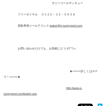
サニーコールサンキュー
フリーダイヤル ０１２０－３２－５６３９
買取専用メールアドレス
kaitori@e-sunnyspot.com
お問い合わせだけでも、お気軽にどうぞ(^^)ｖ
★=====詳しくはＨＰ
で！=====★
http://www.e-
sunnyspot.com/kaitori.asp