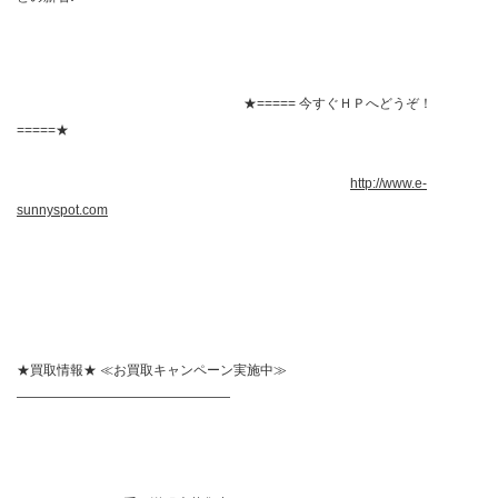
★===== 今すぐＨＰへどうぞ！
=====★
http://www.e-
sunnyspot.com
★買取情報★ ≪お買取キャンペーン実施中≫
————————————————