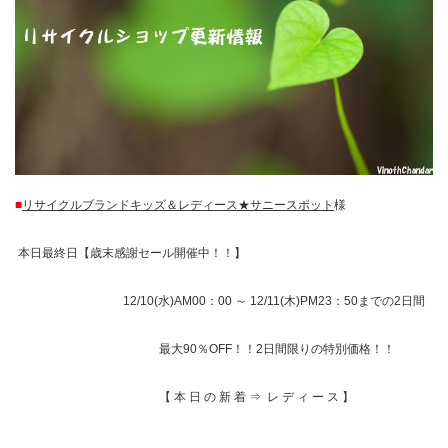
■
リサイクルブランドキッズ＆レディース★サニースポット
様
本日最終日【歳末感謝セール開催中！！】
12/10(水)AM00：00 ～ 12/11(木)PM23：50までの2日間
最大90％OFF！！2日間限りの特別価格！！
【 本 日 の 新 着 ⇒ レ デ ィ ー ス 】