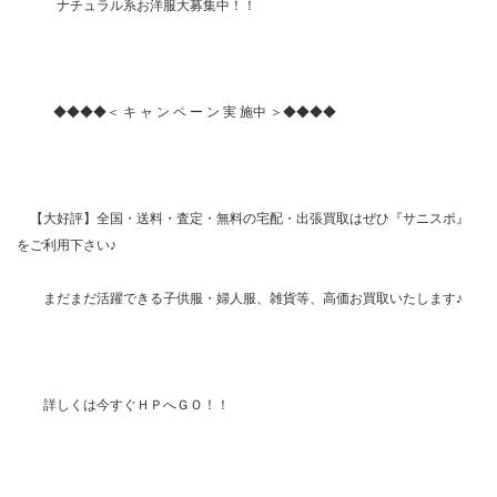
ナチュラル系お洋服大募集中！！
◆◆◆◆＜ キ ャ ン ペ ー ン 実 施中 ＞◆◆◆◆
【大好評】全国・送料・査定・無料の宅配・出張買取はぜひ『サニスポ』
をご利用下さい♪
まだまだ活躍できる子供服・婦人服、雑貨等、高価お買取いたします♪
詳しくは今すぐＨＰへＧＯ！！