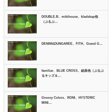
DOUBLE.B、mikihouse、kladskap他
（ぷるぷ…
DENIM&DUNGAREE、FITH、Grand G…
familiar、BLUE CROSS、組曲他（ぷるぷ
るキッズ＆…
Groovy Colors、RONI、HYSTERIC
MINI…