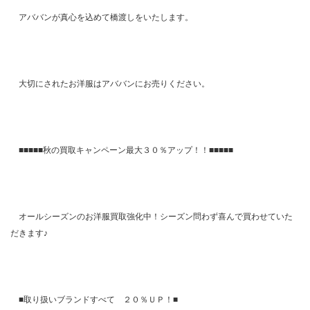
アババンが真心を込めて橋渡しをいたします。
大切にされたお洋服はアババンにお売りください。
■■■■■秋の買取キャンペーン最大３０％アップ！！■■■■■
オールシーズンのお洋服買取強化中！シーズン問わず喜んで買わせていた
だきます♪
■取り扱いブランドすべて ２０％ＵＰ！■