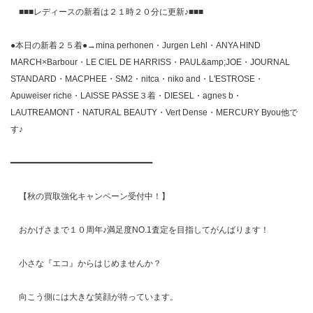
■■■レディースの新着は２１時２０分に更新♪■■■
●本日の新着２５着●→mina perhonen・Jurgen Lehl・ANYA HIND
MARCH×Barbour・LE CIEL DE HARRISS・PAUL&amp;JOE・JOURNAL
STANDARD・MACPHEE・SM2・nitca・niko and・L'ESTROSE・
Apuweiser riche・LAISSE PASSE３着・DIESEL・agnes b・
LAUTREAMONT・NATURAL BEAUTY・Vert Dense・MERCURY Byou他で
す♪
━━━━━━━━━━━━━━━━━━━━━━━━━━━━━
【秋の買取強化キャンペーン受付中！】
おかげさまで１０周年♪満足度NO.1査定を目指してがんばります！
小さな『エコ』からはじめませんか？
向こう側には大きな笑顔が待っています。