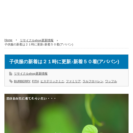
Home
リサイクルshop更新情報
子供服の新着は２１時に更新♪新着５０着(アババン)
子供服の新着は２１時に更新♪新着５０着(アババン)
リサイクルshop更新情報
BURBERRY
,
FITH
,
ヒステリックミニ
,
ファミリア
,
ラルフローレン
,
ワッフル