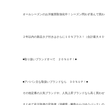
オールシーズンのお洋服買取強化中！シーズン問わず喜んで買わ
２年以内の新品タグ付きはさらに１０％プラス！（合計最大４０
■取り扱いブランドすべて ２０％ＵＰ！■
■アババン主な取扱いブランドなら ３０％ＵＰ！■
その他定番の人気ブランドや、人気上昇ブランドなら高く買わせ
まとめて佐川急便の宅急便（沖縄県・離島からはゆうパック）の