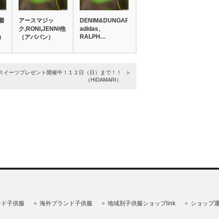
着
アースマジッ
DENIM&DUNGAREE、
ク,RONI,JENNI他
adidas、
RALPH…
）
（アババン）
スイーツプレゼント開催中！１２日（日）まで！！
（HIDAMARI）
ンド子供服
海外ブランド子供服
地域別子供服ショップlink
ショップ