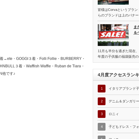
皆様はCorvaというブラ
らのブランドは上のバナー
ま
＆
11月も半分を過ぎた現在、
年度の子供服の福袋販売の
OGGI３着・Folli Follie・BURBERRY・
NBULL３着・Wafflish Waffle・Ruban de Tiara・
NON他です♪
4月度アクセスラン
1
イタリアブランド
2
デニム＆ダンガリ
3
ロニィ
4
子どもドレス・フ