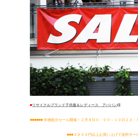
■
リサイクルブランド子供服＆レディース アババン
様
■■■■■■ 冬物処分セール開催！２月８日０：００～１０日２３：５０
■■■３９００円以上お買い上げで送料サービス