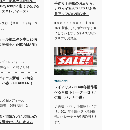
LILY、ROOM SEVEN、
手作り子供服のお店から、
irleyTemple他（ぷるぷる
カワイイ系のフリフリお洋
ッズ＆レディース）
服アップのお知らせ。
■ｐｅｅｋａｂｏｏ ｌａｎ
ース様 【３０日２３時 ２
ｄ様 新作、少しずつですがＵ
I…
Ｐしています。かわいい系の
フリフリお洋服…
セール第二弾を本日20時
り開催中♪（HIDAMARI）
キッズ＆レディース
第二弾を本日20時より開…
ディース新着 20時公
2015/1/11
25点（HIDAMARI）
レイアリス2014年冬新作選
べる９種 トレーナー他（子
供服 バナナ小僧）
キッズ＆レディース
ス新着 20時公開 2…
子供服 バナナ小僧様 レイア
リス2014年冬新作選べる9種
弟・姉妹などにお揃いの
類のトレーナーが1,500円！！
を着せたい人にオスス
また…
！