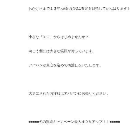
おかげさまで１３年♪満足度NO.1査定を目指してがんばります！
小さな『エコ』からはじめませんか？
向こう側には大きな笑顔が待っています。
アババンが真心を込めて橋渡しをいたします。
大切にされたお洋服はアババンにお売りください。
■■■■■冬の買取キャンペーン最大４０％アップ！！■■■■■