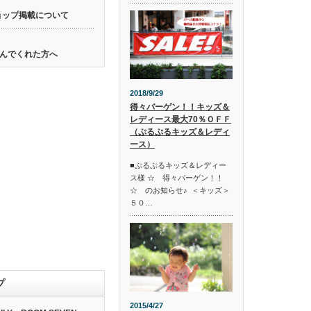
ョップ掲載について
んでくれた方へ
2018/9/29
得々バーゲン！！キッズ＆
レディース最大70％ＯＦＦ
（ぷるぷるキッズ＆レディ
ース）
■ぷるぷるキッズ＆レディー
ス様 ☆ 得々バーゲン！！
☆ のお知らせ♪ ＜キッズ＞
５０…
プ
2015/4/27