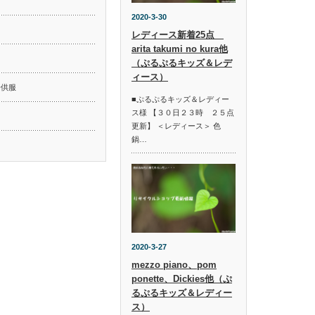
2020-3-30
レディース新着25点
arita takumi no kura他
ド
（ぷるぷるキッズ＆レデ
ィース）
子供服
■ぷるぷるキッズ＆レディー
ス様 【３０日２３時 ２５点
更新】 ＜レディース＞ 色
鍋…
2020-3-27
mezzo piano、pom
ponette、Dickies他（ぷ
るぷるキッズ＆レディー
ス）