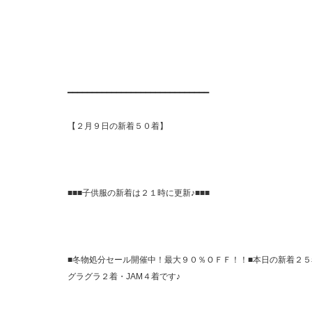
━━━━━━━━━━━━━━━━━━━━━━━━━━━━━
【２月９日の新着５０着】
■■■子供服の新着は２１時に更新♪■■■
■冬物処分セール開催中！最大９０％ＯＦＦ！！■本日の新着２５着→J
グラグラ２着・JAM４着です♪