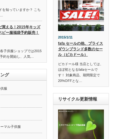
ンドを知っていますか？ こち
…
だ買える！2015年キッズ
ベビー服福袋予約販売！
2015/1/11
fafa セールの他、プライス
ダウンブランド多数のセー
各子供服ショップでは2015
ル（ピカドール）
予約を開始し、人気…
ピカドール様 当店としては、
ほぼ初となるfafaセールで
キング
す！ 対象商品、期間限定で
20%OFFとな…
子供服
リサイクル更新情報
ー
ォーマル子供服