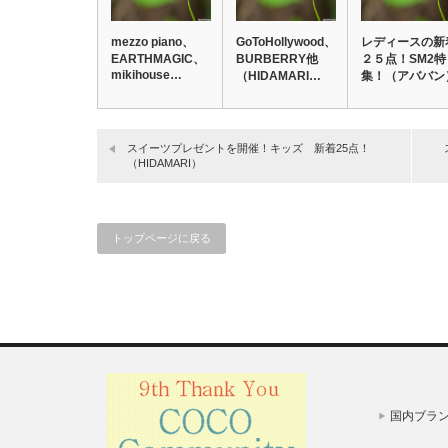
mezzo piano、
GoToHollywood、
レディースの新
EARTHMAGIC、
BURBERRY他
２５点！SM2特
mikihouse…
（HIDAMARI…
集！（アババン
スイーツプレゼントを開催！キッズ 新着25点！
（HIDAMARI）
トップページに戻る
国内ブラ