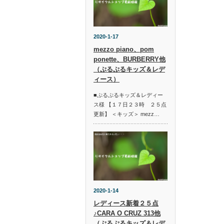
2020-1-17
mezzo piano、pom
ponette、BURBERRY他
（ぷるぷるキッズ＆レデ
ィース）
■ぷるぷるキッズ＆レディー
ス様 【１７日２３時 ２５点
更新】 ＜キッズ＞ mezz…
2020-1-14
レディース新着２５点
♪CARA O CRUZ 313他
（ぷるぷるキッズ＆レデ