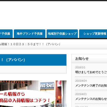
ド子供服
海外ブランド子供服
地域別子供服ショップ
ショップ更新情報
link
ル開催！１０日２３：５０まで！！（アババン）
お知らせ
！！（アババン）
2016/1/1
明けましておめでとうご
2015/4/24
メンテナンス終了のお知
2015/4/21
メンテナンスのお知らせ