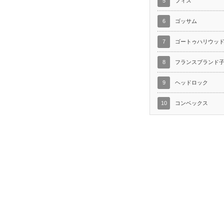
5
フィス
6
ゴッサム
7
ゴートゥハリウッ
8
フランスブランド
9
ヘッドロック
10
コンベックス