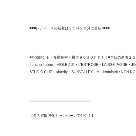
——————————————————
■■■レディースの新着は２１時２０分に更新♪■■■
■冬物処分セール開催中！最大９０％ＯＦＦ！！■本日の新着２５着→ete・G
franche lippee・AIGLE２着・L’ESTROSE・LAISSE PASSE・JOH
STUDIO CLIP・alacrity・SUNVALLEY・Mademoiselle NON 
━━━━━━━━━━━━━━━━━━━━━━━━━━━━━
【冬の買取強化キャンペーン受付中！】