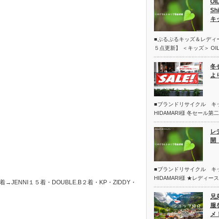
OI
Sh
キ
■ぷるぷるキッズ＆レディ
５点更新】 ＜キッズ＞ OIL
冬
よ
■ブランドリサイクル 
HIDAMARI様 冬セール
レ
開 
■ブランドリサイクル 
HIDAMARI様 ★レディー
ENNI１５着・DOUBLE.B２着・KP・ZIDDY・
兄
服
メ