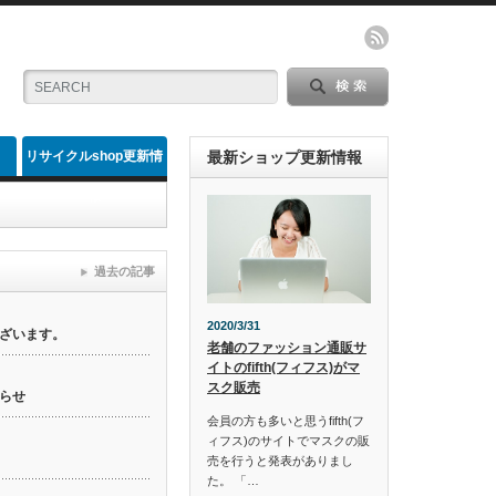
リサイクルshop更新情
最新ショップ更新情報
報
過去の記事
2020/3/31
ざいます。
老舗のファッション通販サ
イトのfifth(フィフス)がマ
スク販売
らせ
会員の方も多いと思うfifth(フ
ィフス)のサイトでマスクの販
売を行うと発表がありまし
た。 「…