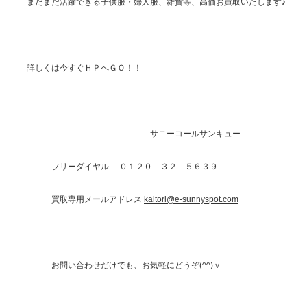
まだまだ活躍できる子供服・婦人服、雑貨等、高価お買取いたします♪
詳しくは今すぐＨＰへＧＯ！！
サニーコールサンキュー
フリーダイヤル ０１２０－３２－５６３９
買取専用メールアドレス
kaitori@e-sunnyspot.com
お問い合わせだけでも、お気軽にどうぞ(^^)ｖ