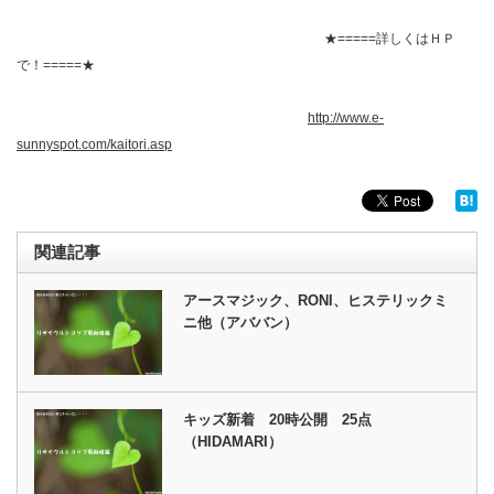
★=====詳しくはＨＰ
で！=====★
http://www.e-
sunnyspot.com/kaitori.asp
関連記事
アースマジック、RONI、ヒステリックミ
ニ他（アババン）
キッズ新着 20時公開 25点
（HIDAMARI）