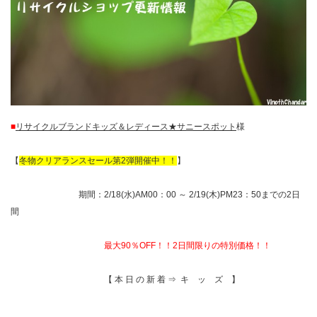
■
リサイクルブランドキッズ＆レディース★サニースポット
様
【
冬物クリアランスセール第2弾開催中！！
】
期間：2/18(水)AM00：00 ～ 2/19(木)PM23：50までの2日
間
最大90％OFF！！2日間限りの特別価格！！
【 本 日 の 新 着 ⇒ キ ッ ズ 】