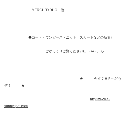
MERCURYDUO・他
◆コート・ワンピース・ニット・スカートなどの新着♪
ごゆっくりご覧ください(。・ω・。)ノ
★===== 今すぐＨＰへどう
ぞ！=====★
http://www.e-
sunnyspot.com