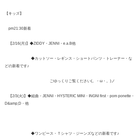
【キッズ】
pm21:30新着
【2/16(月)】◆ZIDDY・JENNI・e.a.B他
◆カットソー・レギンス・ショートパンツ・トレーナー・な
どの新着です♪
ごゆっくりご覧ください(。・ω・。)ノ
【2/3(火)】◆組曲・JENNI・HYSTERIC MINI・INGNI first・pom ponette・
D&amp;D・他
◆ワンピース・Ｔシャツ・ジーンズなどの新着です♪