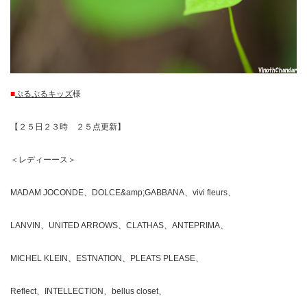
■
ぷるぷるキッズ
様
【２５日２３時 ２５点更新】
＜レディーース＞
MADAM JOCONDE、DOLCE&amp;GABBANA、vivi fleurs、
LANVIN、UNITED ARROWS、CLATHAS、ANTEPRIMA、
MICHEL KLEIN、ESTNATION、PLEATS PLEASE、
Reflect、INTELLECTION、bellus closet、