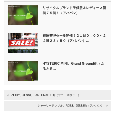
リサイクルブランド子供服＆レディース新
着７５着！（アババン）
在庫整理セール開催！２１日０：００～２
２日２３：５０（アババン）…
HYSTERIC MINI、Grand Ground他（ぷ
るぷる…
ZIDDY、JENNI、EARTHMAGIC他（サニースポット）
シャーリーテンプル、RONI、JENNI他（アババン）