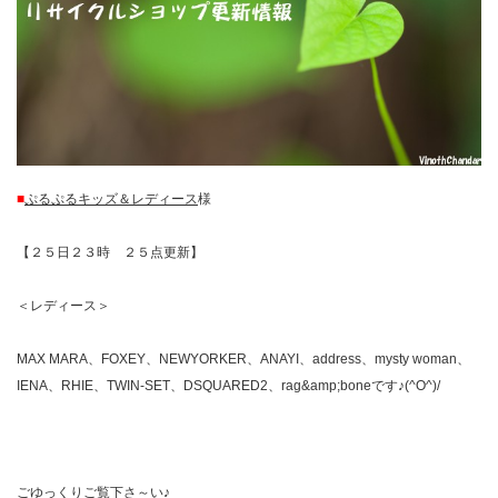
■
ぷるぷるキッズ＆レディース
様
【２５日２３時 ２５点更新】
＜レディース＞
MAX MARA、FOXEY、NEWYORKER、ANAYI、address、mysty woman、
IENA、RHIE、TWIN-SET、DSQUARED2、rag&amp;boneです♪(^O^)/
ごゆっくりご覧下さ～い♪