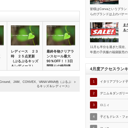
皆様はCorvaというブラ
らのブランドは上のバナー
ま
＆
11月も半分を過ぎた現在、
着
レディース ２３
最終冬物クリアラ
年度の子供服の福袋販売の
点
時 ２５点更新
ンスセール最大
（ぷるぷるキッズ
90％OFF！！3日
＆レディース）
間限りの特別価…
4月度アクセスラン
1
イタリアブランド
d Ground、JAM、CONVEX、VANA VANA他（ぷるぷ
るキッズ＆レディース）
2
デニム＆ダンガリ
3
ロニィ
4
子どもドレス・フ