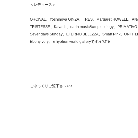
＜レディース＞
ORCIVAL、Yoshinoya GINZA、TRES、Margaret HOWELL、
TRISTESSE、Kavach、earth music&amp;ecology、PRIMAT
Sevendays Sunday、ETERNO BELLZZA、Smart Pink、UNTIT
Ebonyivory、E hyphen world galleryです♪(^O^)/
ごゆっくりご覧下さ～い♪