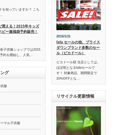
ンドを知っていますか？ こち
…
だ買える！2015年キッズ
ベビー服福袋予約販売！
2015/1/11
fafa セールの他、プライス
ダウンブランド多数のセー
各子供服ショップでは2015
ル（ピカドール）
予約を開始し、人気…
ピカドール様 当店としては、
ほぼ初となるfafaセールで
キング
す！ 対象商品、期間限定で
20%OFFとな…
子供服
リサイクル更新情報
ー
ォーマル子供服