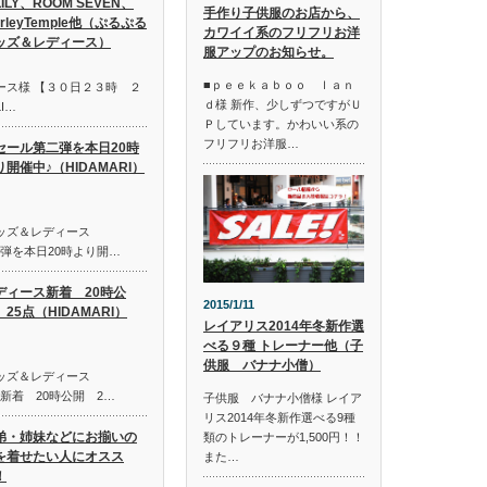
LILY、ROOM SEVEN、
手作り子供服のお店から、
irleyTemple他（ぷるぷる
カワイイ系のフリフリお洋
ッズ＆レディース）
服アップのお知らせ。
■ｐｅｅｋａｂｏｏ ｌａｎ
ース様 【３０日２３時 ２
ｄ様 新作、少しずつですがＵ
I…
Ｐしています。かわいい系の
フリフリお洋服…
セール第二弾を本日20時
り開催中♪（HIDAMARI）
キッズ＆レディース
第二弾を本日20時より開…
ディース新着 20時公
2015/1/11
25点（HIDAMARI）
レイアリス2014年冬新作選
べる９種 トレーナー他（子
供服 バナナ小僧）
キッズ＆レディース
ス新着 20時公開 2…
子供服 バナナ小僧様 レイア
リス2014年冬新作選べる9種
弟・姉妹などにお揃いの
類のトレーナーが1,500円！！
を着せたい人にオスス
また…
！