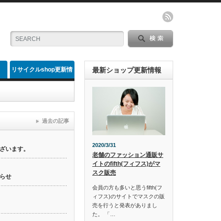
リサイクルshop更新情
最新ショップ更新情報
報
過去の記事
2020/3/31
ざいます。
老舗のファッション通販サ
イトのfifth(フィフス)がマ
スク販売
らせ
会員の方も多いと思うfifth(フ
ィフス)のサイトでマスクの販
売を行うと発表がありまし
た。 「…