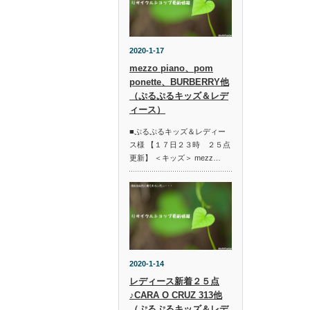
2020-1-17
mezzo piano、pom
ponette、BURBERRY他
（ぷるぷるキッズ＆レデ
ィース）
■ぷるぷるキッズ＆レディー
ス様 【１７日２３時 ２５点
更新】 ＜キッズ＞ mezz…
2020-1-14
レディース新着２５点
♪CARA O CRUZ 313他
（ぷるぷるキッズ＆レデ