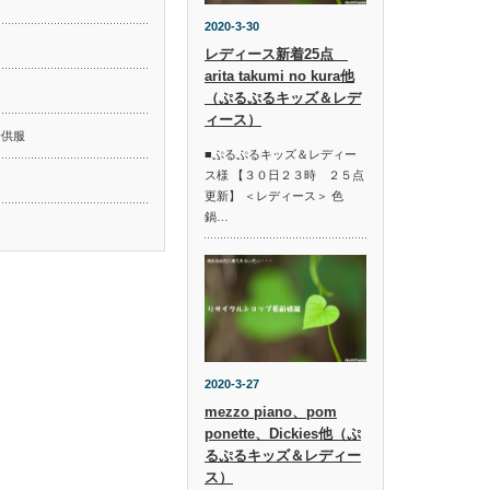
2020-3-30
レディース新着25点
arita takumi no kura他
ド
（ぷるぷるキッズ＆レデ
ィース）
子供服
■ぷるぷるキッズ＆レディー
ス様 【３０日２３時 ２５点
更新】 ＜レディース＞ 色
鍋…
2020-3-27
mezzo piano、pom
ponette、Dickies他（ぷ
るぷるキッズ＆レディー
ス）