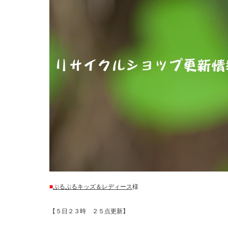
■
ぷるぷるキッズ＆レディース
様
【５日２３時 ２５点更新】