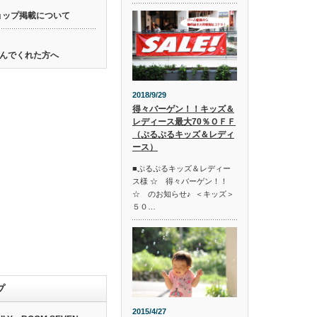
ョップ掲載について
んでくれた方へ
2018/9/29
得々バーゲン！！キッズ＆
レディース最大70％ＯＦＦ
（ぷるぷるキッズ＆レディ
ース）
■ぷるぷるキッズ＆レディー
ス様 ☆ 得々バーゲン！！
☆ のお知らせ♪ ＜キッズ＞
５０…
プ
2015/4/27