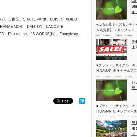
OI
Sh
キ
ANAYI、自由区、SHARE PARK、LOISIR、ADIEU
■ぷるぷるキッズ＆レディ
IVO HANAE MORI、DANTON、LACOSTE、
５点更新】 ＜キッズ＞ OIL
LED、Pink adobe、JS WORKS(株)、Ebonyivory、
冬
よ
■ブランドリサイクル 
HIDAMARI様 冬セール
レ
開 
■ブランドリサイクル 
HIDAMARI様 ★レディー
兄
服
メ