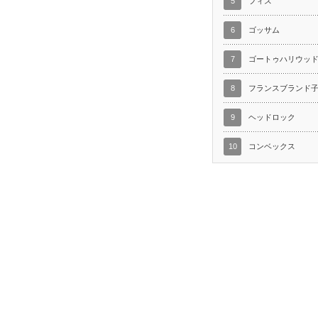
5
フィス
6
ゴッサム
7
ゴートゥハリウッ
8
フランスブランド
9
ヘッドロック
10
コンベックス