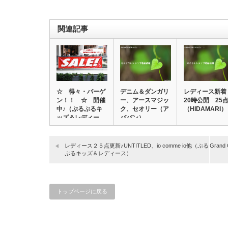
関連記事
☆ 得々・バーゲ
デニム＆ダンガリ
レディース新
ン！！ ☆ 開催
ー、アースマジッ
20時公開 25
中♪（ぷるぷるキ
ク、セオリー（ア
（HIDAMARI）
ッズ＆レディー
ババン）
ス…
レディース２５点更新♪UNTITLED、io comme io他（ぷる
Gran
ぷるキッズ＆レディース）
トップページに戻る