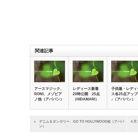
関連記事
アースマジック、
レディース新着
子供服・レディ
RONI、メゾピア
20時公開 25点
ス各25点アップ
ノ他（アババン）
（HIDAMARI）
♪（アババン）
デニム＆ダンガリー、GO TO HOLLYWOOD他（アババ
４月
ン）