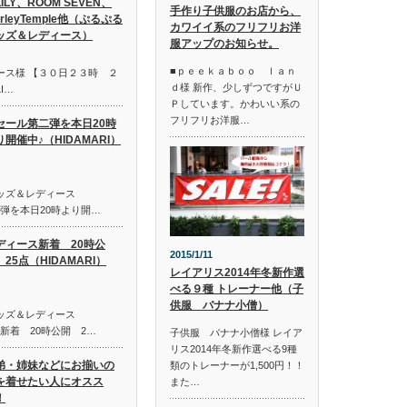
LILY、ROOM SEVEN、
手作り子供服のお店から、
irleyTemple他（ぷるぷる
カワイイ系のフリフリお洋
ッズ＆レディース）
服アップのお知らせ。
■ｐｅｅｋａｂｏｏ ｌａｎ
ース様 【３０日２３時 ２
ｄ様 新作、少しずつですがＵ
I…
Ｐしています。かわいい系の
フリフリお洋服…
セール第二弾を本日20時
り開催中♪（HIDAMARI）
キッズ＆レディース
第二弾を本日20時より開…
ディース新着 20時公
2015/1/11
25点（HIDAMARI）
レイアリス2014年冬新作選
べる９種 トレーナー他（子
供服 バナナ小僧）
キッズ＆レディース
ス新着 20時公開 2…
子供服 バナナ小僧様 レイア
リス2014年冬新作選べる9種
弟・姉妹などにお揃いの
類のトレーナーが1,500円！！
を着せたい人にオスス
また…
！