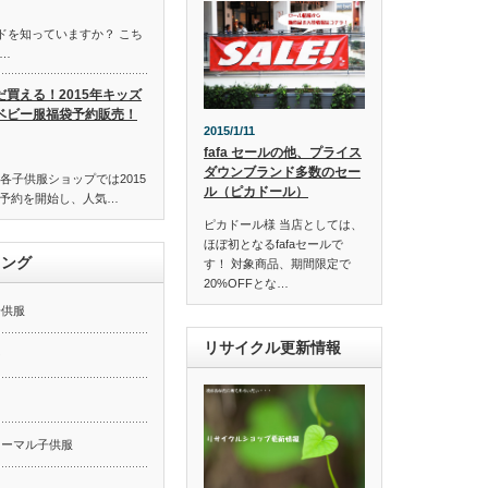
ンドを知っていますか？ こち
…
だ買える！2015年キッズ
ベビー服福袋予約販売！
2015/1/11
fafa セールの他、プライス
ダウンブランド多数のセー
各子供服ショップでは2015
ル（ピカドール）
予約を開始し、人気…
ピカドール様 当店としては、
ほぼ初となるfafaセールで
キング
す！ 対象商品、期間限定で
20%OFFとな…
子供服
リサイクル更新情報
ー
ォーマル子供服