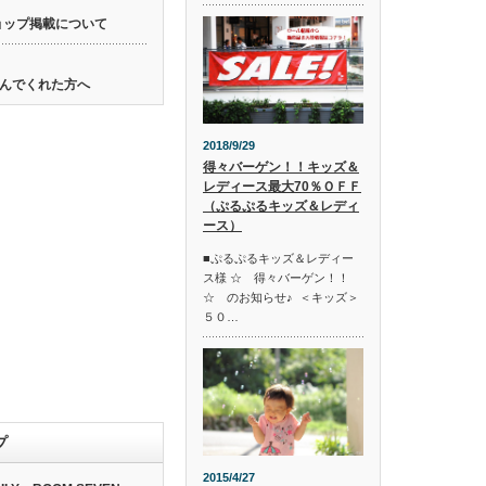
ョップ掲載について
んでくれた方へ
2018/9/29
得々バーゲン！！キッズ＆
レディース最大70％ＯＦＦ
（ぷるぷるキッズ＆レディ
ース）
■ぷるぷるキッズ＆レディー
ス様 ☆ 得々バーゲン！！
☆ のお知らせ♪ ＜キッズ＞
５０…
プ
2015/4/27