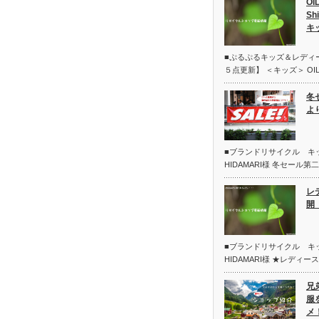
OI
Sh
キ
■ぷるぷるキッズ＆レディ
５点更新】 ＜キッズ＞ OIL
冬
よ
■ブランドリサイクル 
HIDAMARI様 冬セール
レ
開 
■ブランドリサイクル 
HIDAMARI様 ★レディー
兄
服
メ