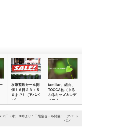
ー
在庫整理セール開
familiar、組曲、
催！６日２３：５
TOCCA他（ぷる
０まで！（アババ
ぷるキッズ＆レデ
ン）
ィース…
２２日（水）０時より１日限定セール開催！（アバ
バン）