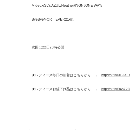
M.deux/SLY/AZUL/Heather/INGNI/ONE WAY/
ByeBye/FOR EVER21/他
次回は22日20時公開
★レディース毎日の新着はこちらから →
http://bit.ly/9GZeL
★レディースお値下げ品はこちらから →
http://bit.ly/94s72