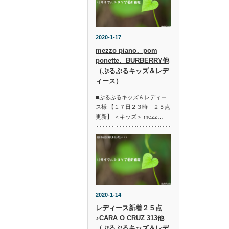
2020-1-17
mezzo piano、pom
ponette、BURBERRY他
（ぷるぷるキッズ＆レデ
ィース）
■ぷるぷるキッズ＆レディー
ス様 【１７日２３時 ２５点
更新】 ＜キッズ＞ mezz…
2020-1-14
レディース新着２５点
♪CARA O CRUZ 313他
（ぷるぷるキッズ＆レデ