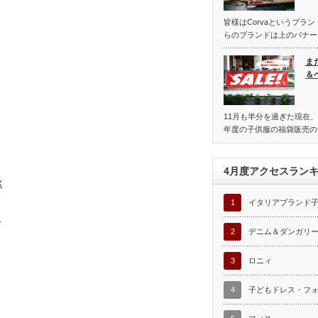
皆様はCorvaというブラ
らのブランドは上のバナー
ま
＆
11月も半分を過ぎた現在、
年度の子供服の福袋販売の
4月度アクセスラン
X
1
イタリアブランド
D
2
デニム＆ダンガリ
3
ロニィ
4
子どもドレス・フ