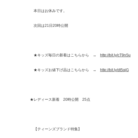
本日はお休みです。
次回は21日20時公開
★キッズ毎日の新着はこちらから →
http://bit.ly/cT9nSu
★キッズお値下げ品はこちらから →
http://bit.ly/dt5qjG
★レディース新着 20時公開 25点
【ティーンズブランド特集】