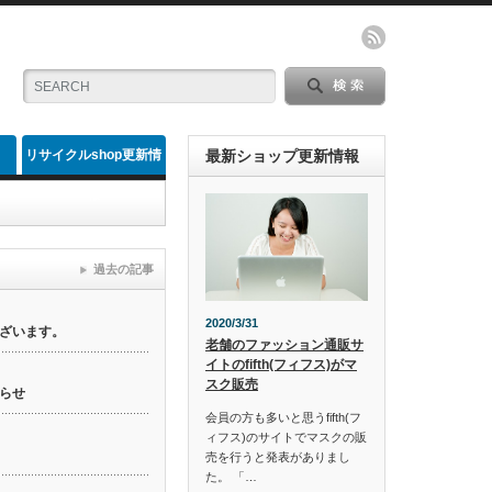
リサイクルshop更新情
最新ショップ更新情報
報
過去の記事
2020/3/31
ざいます。
老舗のファッション通販サ
イトのfifth(フィフス)がマ
スク販売
らせ
会員の方も多いと思うfifth(フ
ィフス)のサイトでマスクの販
売を行うと発表がありまし
た。 「…