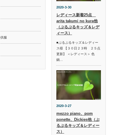
2020-3-30
レディース新着25点
arita takumi no kura他
ド
（ぷるぷるキッズ＆レデ
ィース）
子供服
■ぷるぷるキッズ＆レディー
ス様 【３０日２３時 ２５点
更新】 ＜レディース＞ 色
鍋…
2020-3-27
mezzo piano、pom
ponette、Dickies他（ぷ
るぷるキッズ＆レディー
ス）