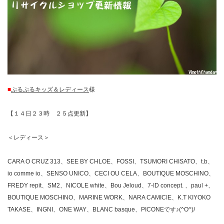
■
ぷるぷるキッズ＆レディース
様
【１４日２３時 ２５点更新】
＜レディース＞
CARA O CRUZ 313、SEE BY CHLOE、FOSSI、TSUMORI CHISATO、t.b、
io comme io、SENSO UNICO、CECI OU CELA、BOUTIQUE MOSCHINO、
FREDY repit、SM2、NICOLE white、Bou Jeloud、7-ID concept. 、paul +、
BOUTIQUE MOSCHINO、MARINE WORK、NARA CAMICIE、K.T KIYOKO
TAKASE、INGNI、ONE WAY、BLANC basque、PICONEです♪(^O^)/