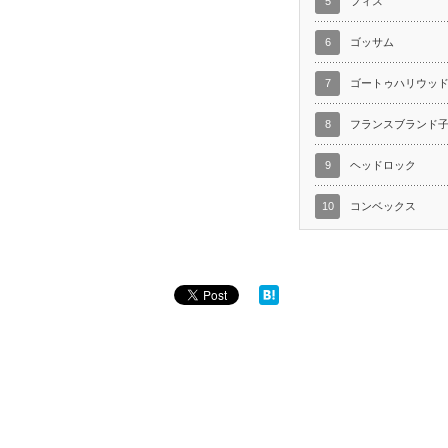
5
フィス
6
ゴッサム
7
ゴートゥハリウッ
8
フランスブランド
9
ヘッドロック
10
コンベックス