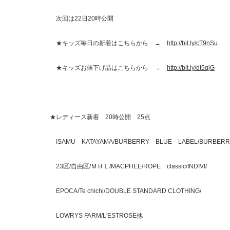
次回は22日20時公開
★キッズ毎日の新着はこちらから →
http://bit.ly/cT9nSu
★キッズお値下げ品はこちらから →
http://bit.ly/dt5qjG
★レディース新着 20時公開 25点
ISAMU KATAYAMA/BURBERRY BLUE LABEL/BURBERR
23区/自由区/ＭＨＬ/MACPHEE/ROPE classic/INDIVI/
EPOCA/Te chichi/DOUBLE STANDARD CLOTHING/
LOWRYS FARM/L'ESTROSE他