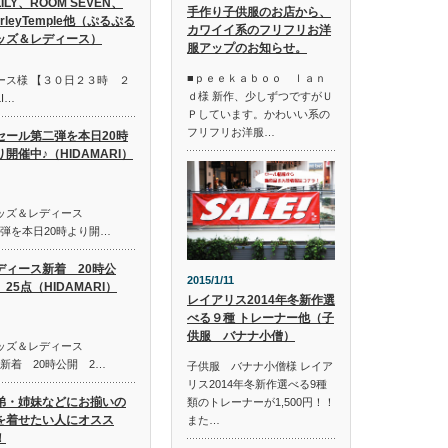
LILY、ROOM SEVEN、
手作り子供服のお店から、
irleyTemple他（ぷるぷる
カワイイ系のフリフリお洋
ッズ＆レディース）
服アップのお知らせ。
■ｐｅｅｋａｂｏｏ ｌａｎ
ース様 【３０日２３時 ２
ｄ様 新作、少しずつですがＵ
I…
Ｐしています。かわいい系の
フリフリお洋服…
セール第二弾を本日20時
り開催中♪（HIDAMARI）
キッズ＆レディース
第二弾を本日20時より開…
ディース新着 20時公
2015/1/11
25点（HIDAMARI）
レイアリス2014年冬新作選
べる９種 トレーナー他（子
供服 バナナ小僧）
キッズ＆レディース
ス新着 20時公開 2…
子供服 バナナ小僧様 レイア
リス2014年冬新作選べる9種
弟・姉妹などにお揃いの
類のトレーナーが1,500円！！
を着せたい人にオスス
また…
！