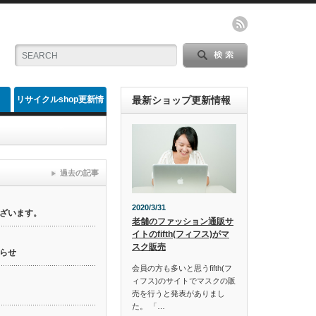
リサイクルshop更新情
最新ショップ更新情報
報
過去の記事
2020/3/31
ざいます。
老舗のファッション通販サ
イトのfifth(フィフス)がマ
スク販売
らせ
会員の方も多いと思うfifth(フ
ィフス)のサイトでマスクの販
売を行うと発表がありまし
た。 「…