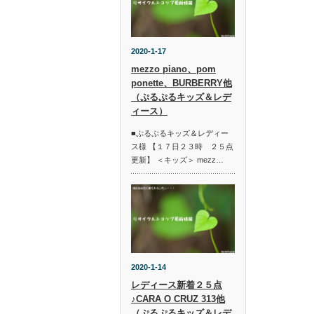
2020-1-17
mezzo piano、pom
ponette、BURBERRY他
（ぷるぷるキッズ＆レデ
ィース）
■ぷるぷるキッズ＆レディー
ス様 【１７日２３時 ２５点
更新】 ＜キッズ＞ mezz…
2020-1-14
レディース新着２５点
♪CARA O CRUZ 313他
（ぷるぷるキッズ＆レデ