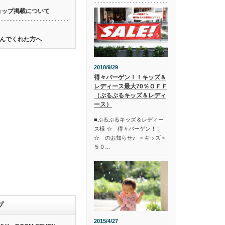
ョップ掲載について
んでくれた方へ
2018/9/29
得々バーゲン！！キッズ＆
レディース最大70％ＯＦＦ
（ぷるぷるキッズ＆レディ
ース）
■ぷるぷるキッズ＆レディー
ス様 ☆ 得々バーゲン！！
☆ のお知らせ♪ ＜キッズ＞
５０…
プ
2015/4/27