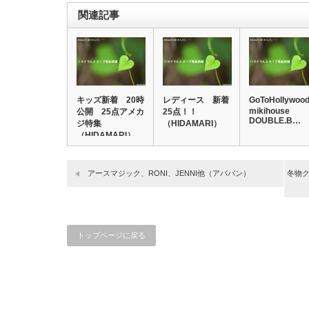
関連記事
キッズ新着 20時
レディース 新着
GoToHollywoo
mikihouse
公開 25点アメカ
25点！！
DOUBLE.B…
ジ特集
（HIDAMARI）
（HIDAMARI）
アースマジック、RONI、JENNI他（アババン）
冬物
トップページに戻る