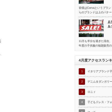
皆様はCorvaというブラ
らのブランドは上のバナー
ま
＆
X
11月も半分を過ぎた現在、
年度の子供服の福袋販売の
D
4月度アクセスラン
1
イタリアブランド
2
デニム＆ダンガリ
3
ロニィ
4
子どもドレス・フ