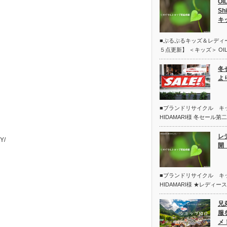
OI
Sh
キ
■ぷるぷるキッズ＆レディ
５点更新】 ＜キッズ＞ OIL
冬
よ
■ブランドリサイクル 
HIDAMARI様 冬セール
レ
Y/
開 
■ブランドリサイクル 
HIDAMARI様 ★レディー
兄
服
メ