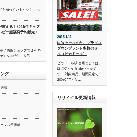
ンドを知っていますか？ こち
…
だ買える！2015年キッズ
ベビー服福袋予約販売！
2015/1/11
fafa セールの他、プライス
ダウンブランド多数のセー
各子供服ショップでは2015
ル（ピカドール）
予約を開始し、人気…
ピカドール様 当店としては、
ほぼ初となるfafaセールで
キング
す！ 対象商品、期間限定で
20%OFFとな…
子供服
リサイクル更新情報
ー
ォーマル子供服