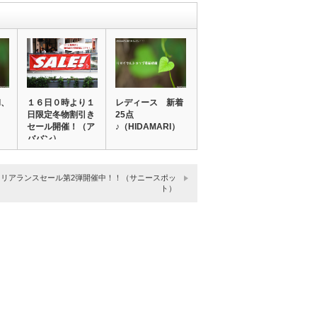
d、
１６日０時より１
レディース 新着
日限定冬物割引き
25点
セール開催！（ア
♪（HIDAMARI）
ババン）
クリアランスセール第2弾開催中！！（サニースポッ
ト）