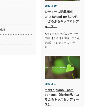
2020-3-30
レディース新着25点
arita takumi no kura他
ド
（ぷるぷるキッズ＆レデ
ィース）
子供服
■ぷるぷるキッズ＆レディー
ス様 【３０日２３時 ２５点
更新】 ＜レディース＞ 色
鍋…
2020-3-27
mezzo piano、pom
ponette、Dickies他（ぷ
るぷるキッズ＆レディー
ス）