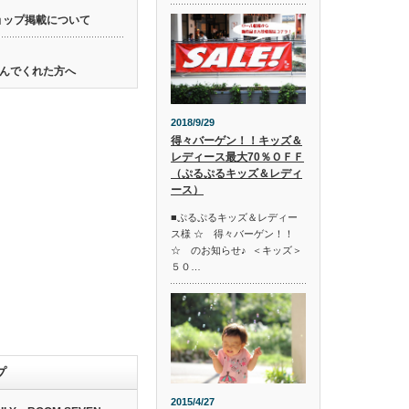
ョップ掲載について
んでくれた方へ
2018/9/29
得々バーゲン！！キッズ＆
レディース最大70％ＯＦＦ
（ぷるぷるキッズ＆レディ
ース）
■ぷるぷるキッズ＆レディー
ス様 ☆ 得々バーゲン！！
☆ のお知らせ♪ ＜キッズ＞
５０…
プ
2015/4/27