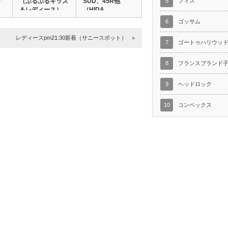
ア
（ぷるぷるキッズ
SUD、45R他
5
フィス
＆レディース）
（HIDA…
6
ゴッサム
レディースpm21:30新着（サニースポット）
7
ゴートゥハリウッ
8
フランスブランド
9
ヘッドロック
10
コンベックス