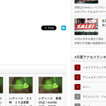
皆様はCorvaというブラ
らのブランドは上のバナー
ま
＆
11月も半分を過ぎた現在、
年度の子供服の福袋販売の
4月度アクセスラン
1
イタリアブランド
2
デニム＆ダンガリ
3
ロニィ
4
子どもドレス・フ
リ
レディース ２３
レディース 新着
ッ
時 ２５点更新
25点！marble