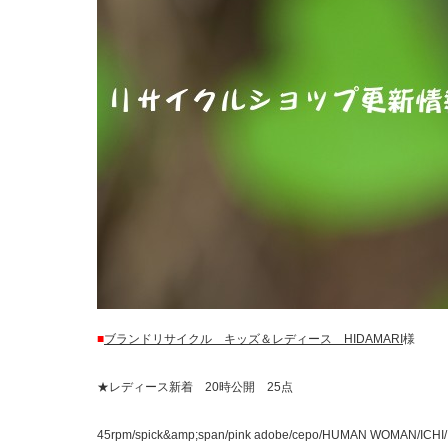
■
ブランドリサイクル キッズ＆レディース HIDAMARI
様
★レディース新着 20時公開 25点
45rpm/spick&amp;span/pink adobe/cepo/HUMAN WOMAN/ICHI/