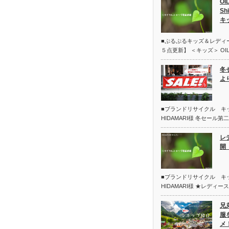
OI
Sh
キ
■ぷるぷるキッズ＆レディ
５点更新】 ＜キッズ＞ OIL
冬
よ
■ブランドリサイクル 
HIDAMARI様 冬セール
レ
開 
■ブランドリサイクル 
HIDAMARI様 ★レディー
兄
服
メ