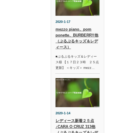
2020-1-17
mezzo piano、pom
ponette、BURBERRY他
（ぷるぷるキッズ＆レデ
ィース）
■ぷるぷるキッズ＆レディー
ス様 【１７日２３時 ２５点
更新】 ＜キッズ＞ mezz…
2020-1-14
レディース新着２５点
♪CARA O CRUZ 313他
（ぷるぷるキッズ＆レデ