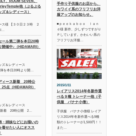
LILY、ROOM SEVEN、
手作り子供服のお店から、
irleyTemple他（ぷるぷる
カワイイ系のフリフリお洋
ッズ＆レディース）
服アップのお知らせ。
■ｐｅｅｋａｂｏｏ ｌａｎ
ース様 【３０日２３時 ２
ｄ様 新作、少しずつですがＵ
I…
Ｐしています。かわいい系の
フリフリお洋服…
セール第二弾を本日20時
り開催中♪（HIDAMARI）
キッズ＆レディース
第二弾を本日20時より開…
ディース新着 20時公
2015/1/11
25点（HIDAMARI）
レイアリス2014年冬新作選
べる９種 トレーナー他（子
供服 バナナ小僧）
キッズ＆レディース
ス新着 20時公開 2…
子供服 バナナ小僧様 レイア
リス2014年冬新作選べる9種
弟・姉妹などにお揃いの
類のトレーナーが1,500円！！
を着せたい人にオスス
また…
！