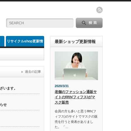
リサイクルshop更新情
最新ショップ更新情報
報
過去の記事
2020/3/31
ざいます。
老舗のファッション通販サ
イトのfifth(フィフス)がマ
スク販売
らせ
会員の方も多いと思うfifth(フ
ィフス)のサイトでマスクの販
売を行うと発表がありまし
た。 「…