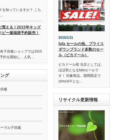
ンドを知っていますか？ こち
…
だ買える！2015年キッズ
ベビー服福袋予約販売！
2015/1/11
fafa セールの他、プライス
ダウンブランド多数のセー
各子供服ショップでは2015
ル（ピカドール）
予約を開始し、人気…
ピカドール様 当店としては、
ほぼ初となるfafaセールで
キング
す！ 対象商品、期間限定で
20%OFFとな…
子供服
リサイクル更新情報
ー
ォーマル子供服