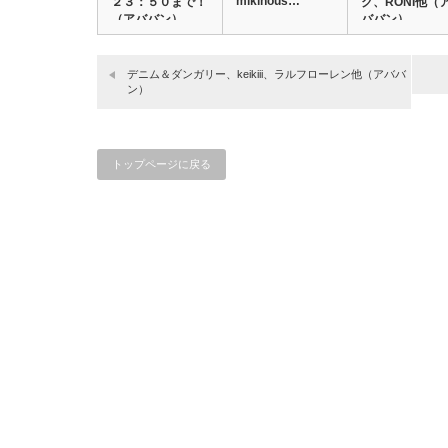
mikihous…
２３：５０まで！
ク、RONI他（
（アババン）
ババン）
デニム＆ダンガリー、keikiii、ラルフローレン他（アババ
ン）
トップページに戻る