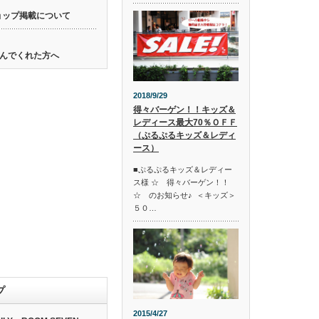
ョップ掲載について
んでくれた方へ
2018/9/29
得々バーゲン！！キッズ＆
レディース最大70％ＯＦＦ
（ぷるぷるキッズ＆レディ
ース）
■ぷるぷるキッズ＆レディー
ス様 ☆ 得々バーゲン！！
☆ のお知らせ♪ ＜キッズ＞
５０…
プ
2015/4/27