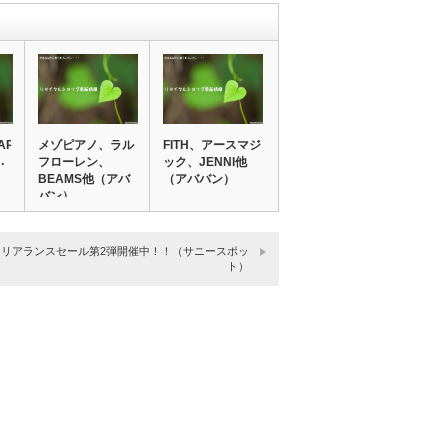
AREE、
メゾピアノ、ラル
FITH、アースマジ
…
フローレン、
ック、JENNI他
BEAMS他（アバ
（アババン）
バン）
クリアランスセール第2弾開催中！！（サニースポッ
ト）