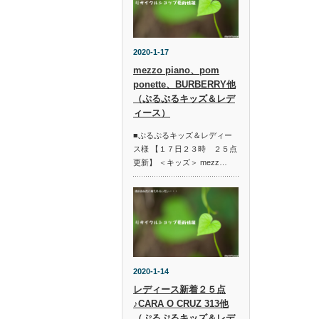
2020-1-17
mezzo piano、pom
ponette、BURBERRY他
（ぷるぷるキッズ＆レデ
ィース）
■ぷるぷるキッズ＆レディー
ス様 【１７日２３時 ２５点
更新】 ＜キッズ＞ mezz…
2020-1-14
レディース新着２５点
♪CARA O CRUZ 313他
（ぷるぷるキッズ＆レデ