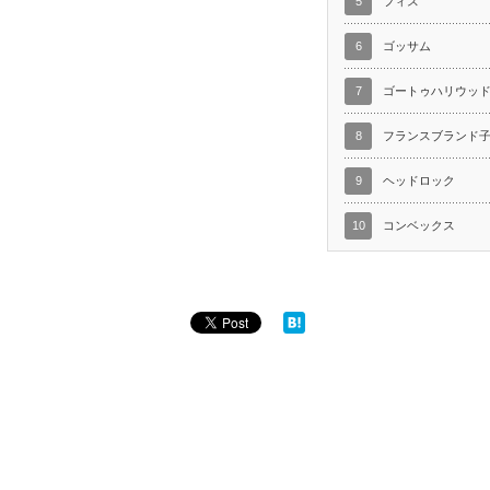
5
フィス
6
ゴッサム
7
ゴートゥハリウッ
8
フランスブランド
9
ヘッドロック
10
コンベックス