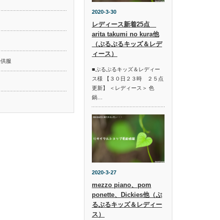
2020-3-30
レディース新着25点
arita takumi no kura他
ド
（ぷるぷるキッズ＆レデ
ィース）
子供服
■ぷるぷるキッズ＆レディー
ス様 【３０日２３時 ２５点
更新】 ＜レディース＞ 色
鍋…
2020-3-27
mezzo piano、pom
ponette、Dickies他（ぷ
るぷるキッズ＆レディー
ス）