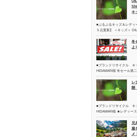
OI
Sh
キ
■ぷるぷるキッズ＆レディ
５点更新】 ＜キッズ＞ OIL
冬
よ
■ブランドリサイクル 
HIDAMARI様 冬セール
レ
開 
■ブランドリサイクル 
HIDAMARI様 ★レディー
兄
服
メ