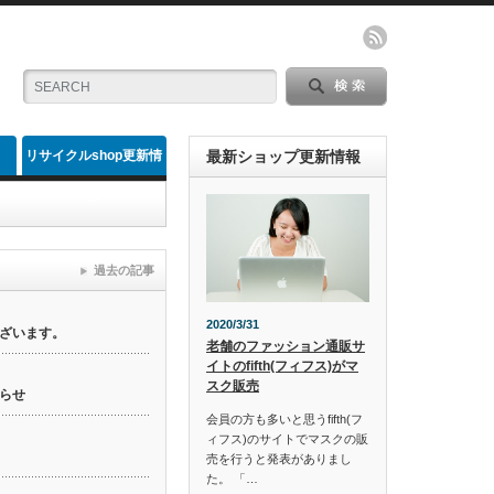
リサイクルshop更新情
最新ショップ更新情報
報
過去の記事
2020/3/31
ざいます。
老舗のファッション通販サ
イトのfifth(フィフス)がマ
スク販売
らせ
会員の方も多いと思うfifth(フ
ィフス)のサイトでマスクの販
売を行うと発表がありまし
た。 「…