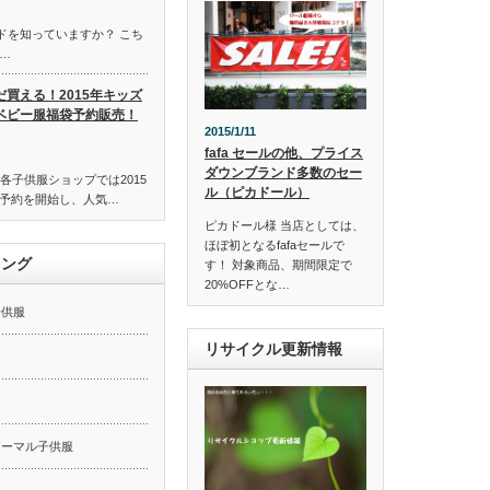
ンドを知っていますか？ こち
…
だ買える！2015年キッズ
ベビー服福袋予約販売！
2015/1/11
fafa セールの他、プライス
ダウンブランド多数のセー
各子供服ショップでは2015
ル（ピカドール）
予約を開始し、人気…
ピカドール様 当店としては、
ほぼ初となるfafaセールで
キング
す！ 対象商品、期間限定で
20%OFFとな…
子供服
リサイクル更新情報
ー
ォーマル子供服