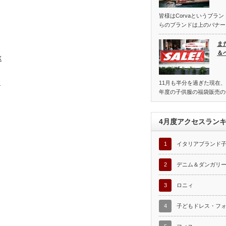
皆様はCorvaというブラ
らのブランドは上のバナー
ま
＆
X
D
11月も半分を過ぎた現在、
年度の子供服の福袋販売の
4月度アクセスラン
1
イタリアブランド
2
デニム＆ダンガリ
3
ロニィ
4
子どもドレス・フ