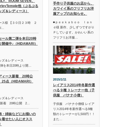
LILY、ROOM SEVEN、
手作り子供服のお店から、
irleyTemple他（ぷるぷる
カワイイ系のフリフリお洋
ッズ＆レディース）
服アップのお知らせ。
■ｐｅｅｋａｂｏｏ ｌａｎ
ース様 【３０日２３時 ２
ｄ様 新作、少しずつですがＵ
I…
Ｐしています。かわいい系の
フリフリお洋服…
セール第二弾を本日20時
り開催中♪（HIDAMARI）
キッズ＆レディース
第二弾を本日20時より開…
ディース新着 20時公
2015/1/11
25点（HIDAMARI）
レイアリス2014年冬新作選
べる９種 トレーナー他（子
供服 バナナ小僧）
キッズ＆レディース
ス新着 20時公開 2…
子供服 バナナ小僧様 レイア
リス2014年冬新作選べる9種
弟・姉妹などにお揃いの
類のトレーナーが1,500円！！
を着せたい人にオスス
また…
！