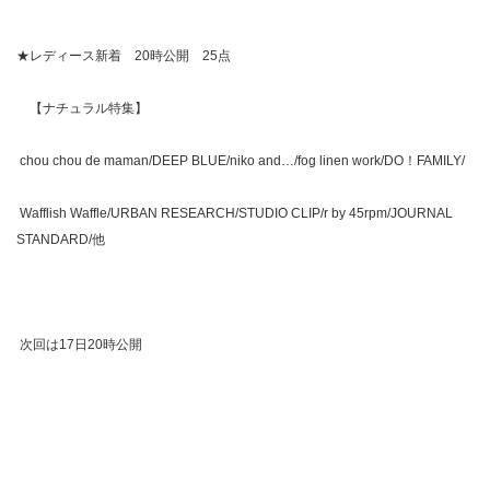
★レディース新着 20時公開 25点
【ナチュラル特集】
chou chou de maman/DEEP BLUE/niko and…/fog linen work/DO！FAMILY/
Wafflish Waffle/URBAN RESEARCH/STUDIO CLIP/r by 45rpm/JOURNAL
STANDARD/他
次回は17日20時公開