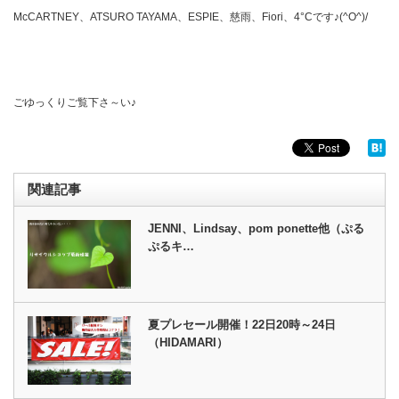
McCARTNEY、ATSURO TAYAMA、ESPIE、慈雨、Fiori、4°Cです♪(^O^)/
ごゆっくりご覧下さ～い♪
関連記事
JENNI、Lindsay、pom ponette他（ぷる
ぷるキ…
夏プレセール開催！22日20時～24日
（HIDAMARI）