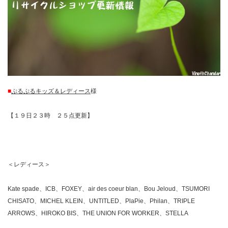
■
ぷるぷるキッズ＆レディース
様
【１９日２３時 ２５点更新】
＜レディース＞
Kate spade、ICB、FOXEY、air des coeur blan、Bou Jeloud、TSUMORI
CHISATO、MICHEL KLEIN、UNTITLED、PlaPie、Philan、TRIPLE
ARROWS、HIROKO BIS、THE UNION FOR WORKER、STELLA