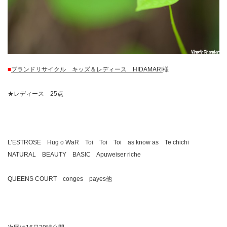
■
ブランドリサイクル キッズ＆レディース HIDAMARI
様
★レディース 25点
L’ESTROSE Hug o WaR Toi Toi Toi as know as Te chichi
NATURAL BEAUTY BASIC Apuweiser riche
QUEENS COURT conges payes他