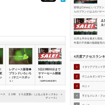
皆様はCorvaというブラ
らのブランドは上のバナー
ま
＆
11月も半分を過ぎた現在、
年度の子供服の福袋販売の
4月度アクセスラン
1
イタリアブランド
！
レディース新着◆
5日23時50分まで
更
ブランドいろいろ
サマーセール開催
2
デニム＆ダンガリ
ッ
♪（サニースポッ
中！
ト）
（HIDAMARI）
3
ロニィ
ィース ２３時 ２５点更新♪（ぷるぷるキッズ＆レ
4
子どもドレス・フ
ディース）