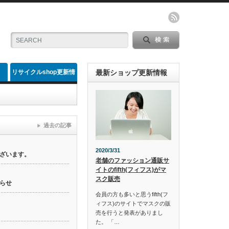
リサイクルshop更新情
最新ショップ更新情報
報
過去の記事
2020/3/31
ざいます。
老舗のファッション通販サ
イトのfifth(フィフス)がマ
スク販売
らせ
会員の方も多いと思うfifth(フ
ィフス)のサイトでマスクの販
売を行うと発表がありまし
た。 「…