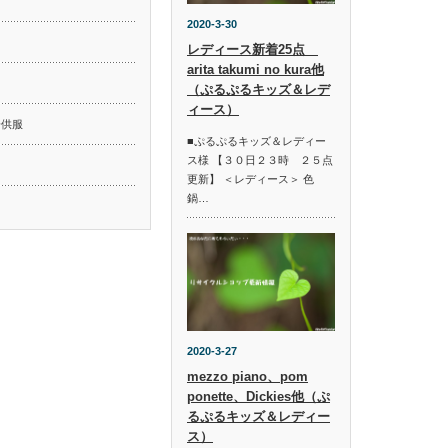
2020-3-30
レディース新着25点
arita takumi no kura他
ド
（ぷるぷるキッズ＆レデ
ィース）
子供服
■ぷるぷるキッズ＆レディー
ス様 【３０日２３時 ２５点
更新】 ＜レディース＞ 色
鍋…
2020-3-27
mezzo piano、pom
ponette、Dickies他（ぷ
るぷるキッズ＆レディー
ス）