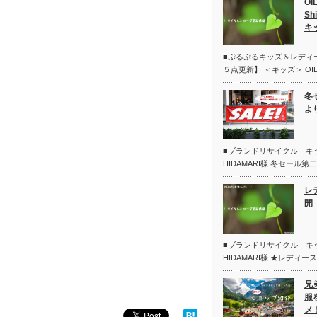
OI
Sh
キ
■ぷるぷるキッズ＆レディ
５点更新】 ＜キッズ＞ OIL
冬
よ
■ブランドリサイクル 
HIDAMARI様 冬セール
レ
開 
■ブランドリサイクル 
HIDAMARI様 ★レディー
兄
服
メ