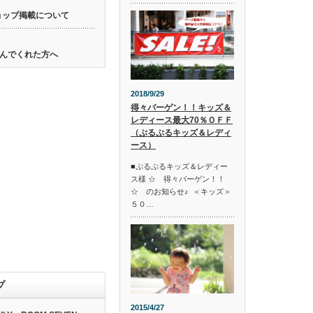
ョップ掲載について
んでくれた方へ
2018/9/29
得々バーゲン！！キッズ＆
レディース最大70％ＯＦＦ
（ぷるぷるキッズ＆レディ
ース）
■ぷるぷるキッズ＆レディー
ス様 ☆ 得々バーゲン！！
☆ のお知らせ♪ ＜キッズ＞
５０…
プ
2015/4/27