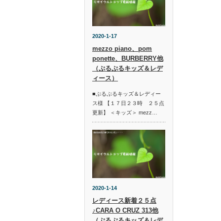
2020-1-17
mezzo piano、pom
ponette、BURBERRY他
（ぷるぷるキッズ＆レデ
ィース）
■ぷるぷるキッズ＆レディー
ス様 【１７日２３時 ２５点
更新】 ＜キッズ＞ mezz…
2020-1-14
レディース新着２５点
♪CARA O CRUZ 313他
（ぷるぷるキッズ＆レデ