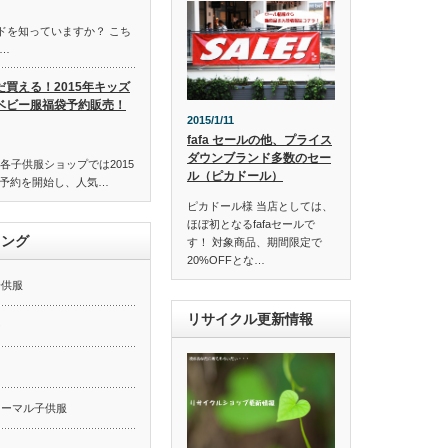
ンドを知っていますか？ こち
…
だ買える！2015年キッズ
ベビー服福袋予約販売！
2015/1/11
fafa セールの他、プライス
ダウンブランド多数のセー
各子供服ショップでは2015
ル（ピカドール）
予約を開始し、人気…
ピカドール様 当店としては、
ほぼ初となるfafaセールで
キング
す！ 対象商品、期間限定で
20%OFFとな…
子供服
リサイクル更新情報
ー
ォーマル子供服