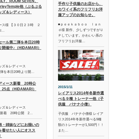
LILY、ROOM SEVEN、
手作り子供服のお店から、
irleyTemple他（ぷるぷる
カワイイ系のフリフリお洋
ッズ＆レディース）
服アップのお知らせ。
■ｐｅｅｋａｂｏｏ ｌａｎ
ース様 【３０日２３時 ２
ｄ様 新作、少しずつですがＵ
I…
Ｐしています。かわいい系の
フリフリお洋服…
セール第二弾を本日20時
り開催中♪（HIDAMARI）
キッズ＆レディース
第二弾を本日20時より開…
ディース新着 20時公
2015/1/11
25点（HIDAMARI）
レイアリス2014年冬新作選
べる９種 トレーナー他（子
供服 バナナ小僧）
キッズ＆レディース
ス新着 20時公開 2…
子供服 バナナ小僧様 レイア
リス2014年冬新作選べる9種
弟・姉妹などにお揃いの
類のトレーナーが1,500円！！
を着せたい人にオスス
また…
！