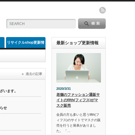
リサイクルshop更新情
最新ショップ更新情報
報
過去の記事
2020/3/31
ざいます。
老舗のファッション通販サ
イトのfifth(フィフス)がマ
スク販売
らせ
会員の方も多いと思うfifth(フ
ィフス)のサイトでマスクの販
売を行うと発表がありまし
た。 「…