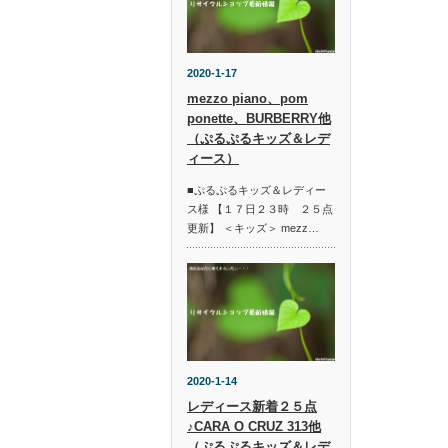
2020-1-17
mezzo piano、pom
ponette、BURBERRY他
（ぷるぷるキッズ＆レデ
ィース）
■ぷるぷるキッズ＆レディー
ス様 【１７日２３時 ２５点
更新】 ＜キッズ＞ mezz…
2020-1-14
レディース新着２５点
♪CARA O CRUZ 313他
（ぷるぷるキッズ＆レデ