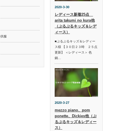
2020-3-30
レディース新着25点
arita takumi no kura他
ド
（ぷるぷるキッズ＆レデ
ィース）
子供服
■ぷるぷるキッズ＆レディー
ス様 【３０日２３時 ２５点
更新】 ＜レディース＞ 色
鍋…
2020-3-27
mezzo piano、pom
ponette、Dickies他（ぷ
るぷるキッズ＆レディー
ス）