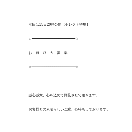
次回は15日20時公開【セレクト特集】
☆━━━━━━━━━━━━━━━━━━━━━☆
お 買 取 大 募 集
☆━━━━━━━━━━━━━━━━━━━━━☆
誠心誠意、心を込めて拝見させて頂きます。
お客様との素晴らしいご縁、心待ちしております。