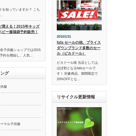
ンドを知っていますか？ こち
…
だ買える！2015年キッズ
ベビー服福袋予約販売！
2015/1/11
fafa セールの他、プライス
ダウンブランド多数のセー
各子供服ショップでは2015
ル（ピカドール）
予約を開始し、人気…
ピカドール様 当店としては、
ほぼ初となるfafaセールで
キング
す！ 対象商品、期間限定で
20%OFFとな…
子供服
リサイクル更新情報
ー
ォーマル子供服