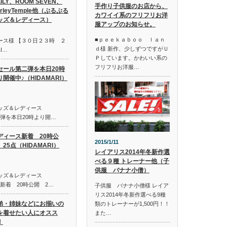
LILY、ROOM SEVEN、
手作り子供服のお店から、
irleyTemple他（ぷるぷる
カワイイ系のフリフリお洋
ッズ＆レディース）
服アップのお知らせ。
■ｐｅｅｋａｂｏｏ ｌａｎ
ース様 【３０日２３時 ２
ｄ様 新作、少しずつですがＵ
I…
Ｐしています。かわいい系の
フリフリお洋服…
セール第二弾を本日20時
り開催中♪（HIDAMARI）
キッズ＆レディース
第二弾を本日20時より開…
ディース新着 20時公
2015/1/11
25点（HIDAMARI）
レイアリス2014年冬新作選
べる９種 トレーナー他（子
供服 バナナ小僧）
キッズ＆レディース
ス新着 20時公開 2…
子供服 バナナ小僧様 レイア
リス2014年冬新作選べる9種
弟・姉妹などにお揃いの
類のトレーナーが1,500円！！
を着せたい人にオスス
また…
！