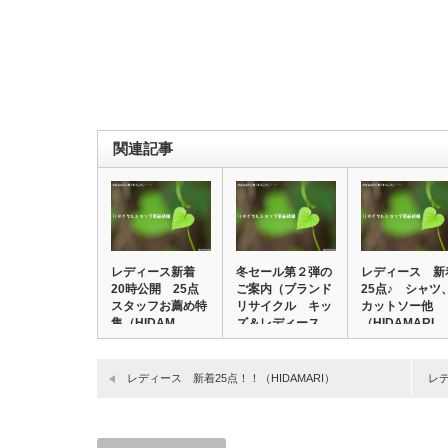
関連記事
レディース新着
冬セール第２弾の
レディース 新
20時公開 25点
ご案内（ブランド
25点♪ シャツ
スタッフお薦め特
リサイクル キッ
カットソー他
集（HIDAM…
ズ＆レディース
（HIDAMARI…
…
レディース 新着25点！！（HIDAMARI）
レデ