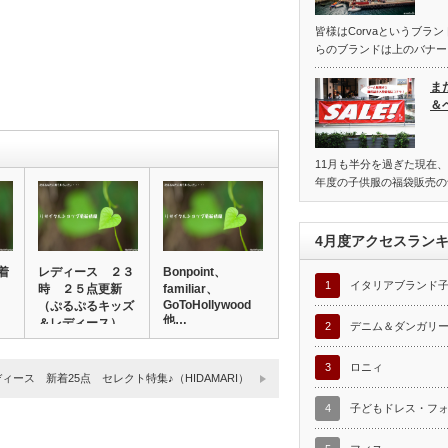
皆様はCorvaというブラ
らのブランドは上のバナー
ま
＆
11月も半分を過ぎた現在、
年度の子供服の福袋販売の
4月度アクセスラン
着
レディース ２３
Bonpoint、
1
イタリアブランド
、
時 ２５点更新
familiar、
GoToHollywood
（ぷるぷるキッズ
他…
＆レディース）
2
デニム＆ダンガリ
3
ロニィ
ィース 新着25点 セレクト特集♪（HIDAMARI）
4
子どもドレス・フ