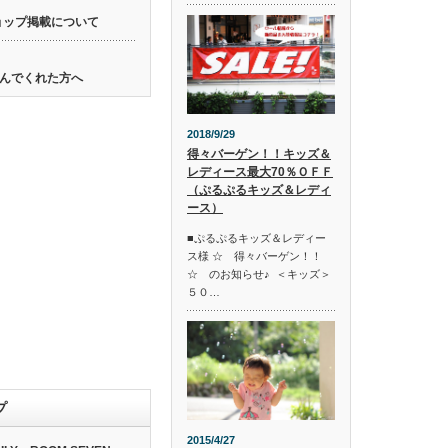
ョップ掲載について
んでくれた方へ
2018/9/29
得々バーゲン！！キッズ＆
レディース最大70％ＯＦＦ
（ぷるぷるキッズ＆レディ
ース）
■ぷるぷるキッズ＆レディー
ス様 ☆ 得々バーゲン！！
☆ のお知らせ♪ ＜キッズ＞
５０…
プ
2015/4/27