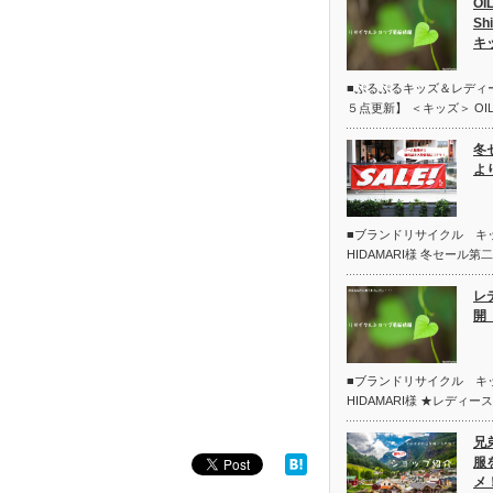
OI
Sh
キ
■ぷるぷるキッズ＆レディ
５点更新】 ＜キッズ＞ OIL
冬
よ
■ブランドリサイクル 
HIDAMARI様 冬セール
レ
開 
■ブランドリサイクル 
HIDAMARI様 ★レディー
兄
服
メ