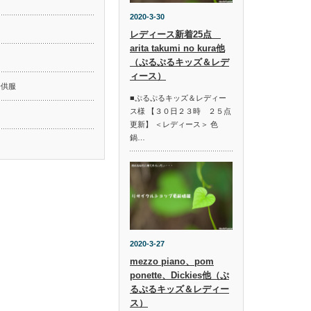
2020-3-30
レディース新着25点
arita takumi no kura他
ド
（ぷるぷるキッズ＆レデ
ィース）
子供服
■ぷるぷるキッズ＆レディー
ス様 【３０日２３時 ２５点
更新】 ＜レディース＞ 色
鍋…
2020-3-27
mezzo piano、pom
ponette、Dickies他（ぷ
るぷるキッズ＆レディー
ス）