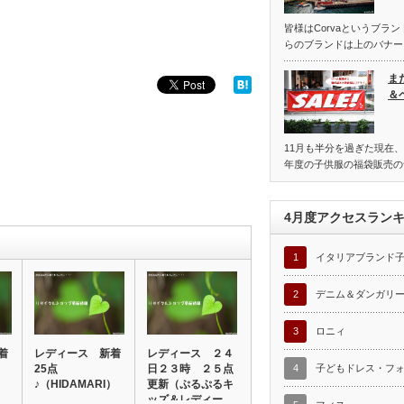
皆様はCorvaというブラ
らのブランドは上のバナー
ま
＆
11月も半分を過ぎた現在、
年度の子供服の福袋販売の
4月度アクセスラン
1
イタリアブランド
2
デニム＆ダンガリ
3
ロニィ
着
レディース 新着
レディース ２４
25点
日２３時 ２５点
4
子どもドレス・フ
♪（HIDAMARI）
更新（ぷるぷるキ
ッズ＆レディー