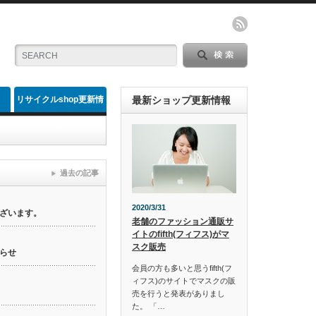
リサイクルshop更新情
最新ショップ更新情報
報
過去の記事
2020/3/31
ざいます。
老舗のファッション通販サ
イトのfifth(フィフス)がマ
スク販売
らせ
会員の方も多いと思うfifth(フ
ィフス)のサイトでマスクの販
売を行うと発表がありまし
た。 「…