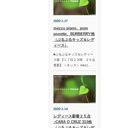
2020-1-17
mezzo piano、pom
ponette、BURBERRY他
（ぷるぷるキッズ＆レデ
ィース）
■ぷるぷるキッズ＆レディー
ス様 【１７日２３時 ２５点
更新】 ＜キッズ＞ mezz…
2020-1-14
レディース新着２５点
♪CARA O CRUZ 313他
（ぷるぷるキッズ＆レデ