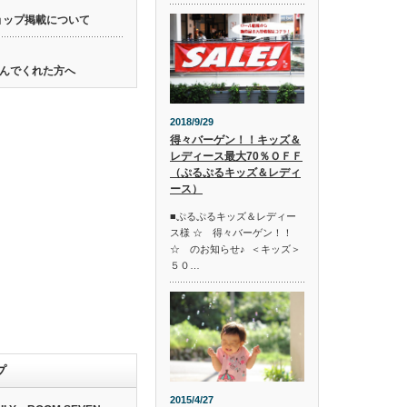
ョップ掲載について
んでくれた方へ
2018/9/29
得々バーゲン！！キッズ＆
レディース最大70％ＯＦＦ
（ぷるぷるキッズ＆レディ
ース）
■ぷるぷるキッズ＆レディー
ス様 ☆ 得々バーゲン！！
☆ のお知らせ♪ ＜キッズ＞
５０…
プ
2015/4/27