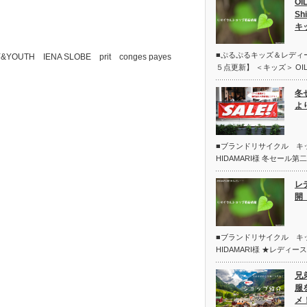
OI
Sh
キ
■ぷるぷるキッズ＆レディ
&YOUTH IENA SLOBE prit conges payes
５点更新】 ＜キッズ＞ OIL
冬
よ
■ブランドリサイクル 
HIDAMARI様 冬セール
レ
開 
■ブランドリサイクル 
HIDAMARI様 ★レディー
兄
服
メ