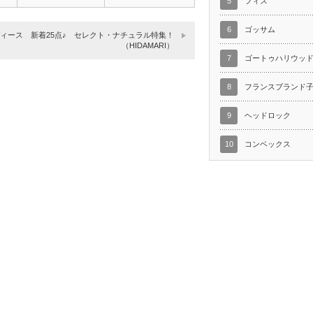
5
フィス
ス…
6
ゴッサム
ィース 新着25点♪ セレクト・ナチュラル特集！
（HIDAMARI）
7
ゴートゥハリウッ
8
フランスブランド
9
ヘッドロック
10
コンベックス