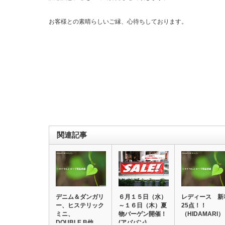
お客様との素晴らしいご縁、心待ちしております。
関連記事
デニム＆ダンガリ
６月１５日（水）
レディース 新
ー、ヒステリック
～１６日（木）夏
25点！！
ミニ、
物バーゲン開催！
（HIDAMARI）
DOUBLE.B他
(アババン)