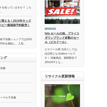
ンドを知っていますか？ こち
…
だ買える！2015年キッズ
ベビー服福袋予約販売！
2015/1/11
fafa セールの他、プライス
ダウンブランド多数のセー
各子供服ショップでは2015
ル（ピカドール）
予約を開始し、人気…
ピカドール様 当店としては、
ほぼ初となるfafaセールで
キング
す！ 対象商品、期間限定で
20%OFFとな…
子供服
リサイクル更新情報
ー
ォーマル子供服