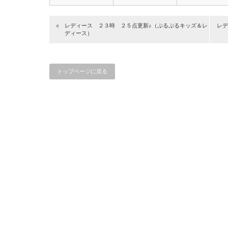
（アババ…
レディース ２３時 ２５点更新♪（ぷるぷるキッズ＆レ
レデ
ディース）
トップページに戻る