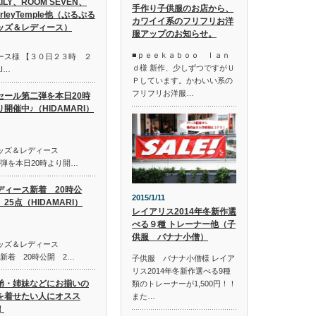
LILY、ROOM SEVEN、
手作り子供服のお店から、
irleyTemple他（ぷるぷる
カワイイ系のフリフリお洋
ッズ＆レディース）
服アップのお知らせ。
■ｐｅｅｋａｂｏｏ ｌａｎ
ース様 【３０日２３時 ２
ｄ様 新作、少しずつですがＵ
I…
Ｐしています。かわいい系の
フリフリお洋服…
セール第二弾を本日20時
り開催中♪（HIDAMARI）
キッズ＆レディース
第二弾を本日20時より開…
ディース新着 20時公
2015/1/11
25点（HIDAMARI）
レイアリス2014年冬新作選
べる９種 トレーナー他（子
供服 バナナ小僧）
キッズ＆レディース
ス新着 20時公開 2…
子供服 バナナ小僧様 レイア
リス2014年冬新作選べる9種
弟・姉妹などにお揃いの
類のトレーナーが1,500円！！
を着せたい人にオスス
また…
！