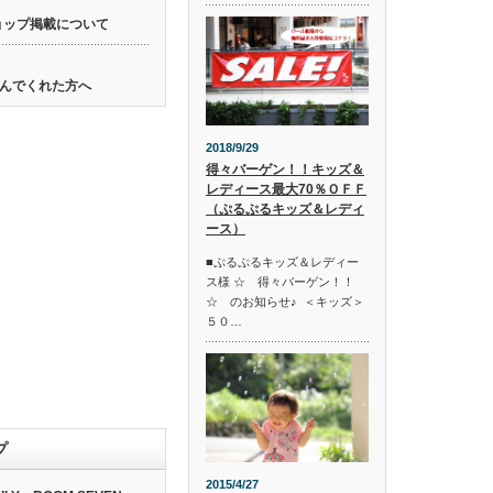
ョップ掲載について
んでくれた方へ
2018/9/29
得々バーゲン！！キッズ＆
レディース最大70％ＯＦＦ
（ぷるぷるキッズ＆レディ
ース）
■ぷるぷるキッズ＆レディー
ス様 ☆ 得々バーゲン！！
☆ のお知らせ♪ ＜キッズ＞
５０…
プ
2015/4/27