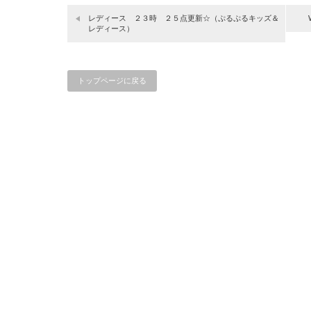
レディース ２３時 ２５点更新☆（ぷるぷるキッズ＆
レディース）
トップページに戻る