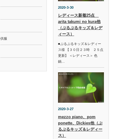
2020-3-30
レディース新着25点
arita takumi no kura他
ド
（ぷるぷるキッズ＆レデ
ィース）
子供服
■ぷるぷるキッズ＆レディー
ス様 【３０日２３時 ２５点
更新】 ＜レディース＞ 色
鍋…
2020-3-27
mezzo piano、pom
ponette、Dickies他（ぷ
るぷるキッズ＆レディー
ス）