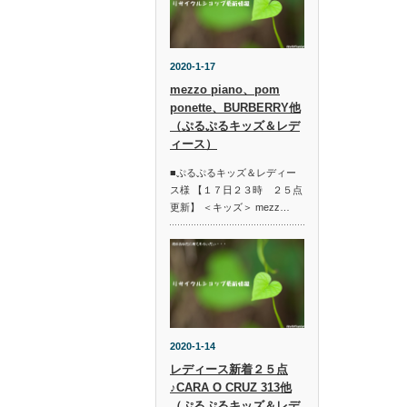
2020-1-17
mezzo piano、pom
ponette、BURBERRY他
（ぷるぷるキッズ＆レデ
ィース）
■ぷるぷるキッズ＆レディー
ス様 【１７日２３時 ２５点
更新】 ＜キッズ＞ mezz…
2020-1-14
レディース新着２５点
♪CARA O CRUZ 313他
（ぷるぷるキッズ＆レデ