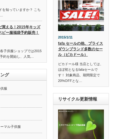
ンドを知っていますか？ こち
…
だ買える！2015年キッズ
ベビー服福袋予約販売！
2015/1/11
fafa セールの他、プライス
ダウンブランド多数のセー
各子供服ショップでは2015
ル（ピカドール）
予約を開始し、人気…
ピカドール様 当店としては、
ほぼ初となるfafaセールで
キング
す！ 対象商品、期間限定で
20%OFFとな…
子供服
リサイクル更新情報
ー
ォーマル子供服