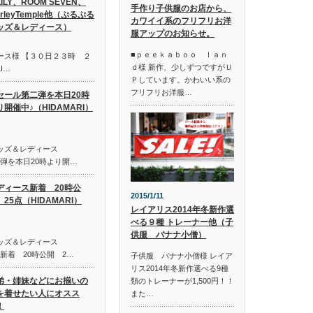
LILY、ROOM SEVEN、
手作り子供服のお店から、
irleyTemple他（ぷるぷる
カワイイ系のフリフリお洋
ッズ＆レディース）
服アップのお知らせ。
■ｐｅｅｋａｂｏｏ ｌａｎ
ース様 【３０日２３時 ２
ｄ様 新作、少しずつですがＵ
I…
Ｐしています。かわいい系の
フリフリお洋服…
セール第二弾を本日20時
り開催中♪（HIDAMARI）
キッズ＆レディース
第二弾を本日20時より開…
ディース新着 20時公
2015/1/11
25点（HIDAMARI）
レイアリス2014年冬新作選
べる９種 トレーナー他（子
供服 バナナ小僧）
キッズ＆レディース
ス新着 20時公開 2…
子供服 バナナ小僧様 レイア
リス2014年冬新作選べる9種
弟・姉妹などにお揃いの
類のトレーナーが1,500円！！
を着せたい人にオスス
また…
！