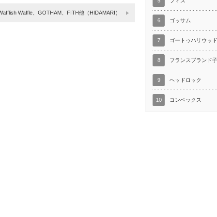
5
フィス
Wafflish Waffle、GOTHAM、FITH他（HIDAMARI）
6
ゴッサム
7
ゴートゥハリウッ
8
フランスブランド
9
ヘッドロック
10
コンベックス