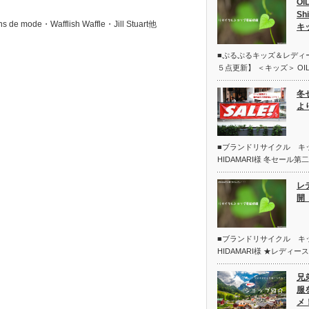
OI
Sh
e mode・Wafflish Waffle・Jill Stuart他
キ
■ぷるぷるキッズ＆レディ
５点更新】 ＜キッズ＞ OIL
冬
よ
■ブランドリサイクル 
HIDAMARI様 冬セール
レ
開 
■ブランドリサイクル 
HIDAMARI様 ★レディー
兄
服
メ