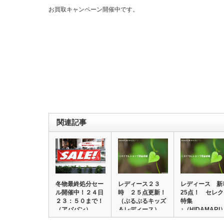
お買取キャンペーン開催中です。
関連記事
冬物最終処分セー
レディース２３
レディース 新
ル開催中！２４日
時 ２５点更新！
25点！ セレ
２３：５０まで！
（ぷるぷるキッズ
特集
（アババン）
＆レディース）
♪（HIDAMARI