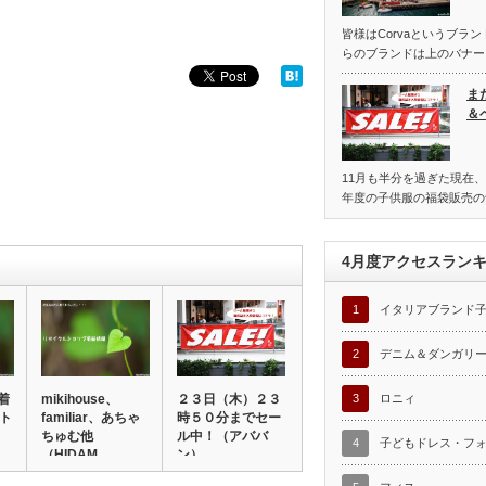
皆様はCorvaというブラ
らのブランドは上のバナー
ま
＆
11月も半分を過ぎた現在、
年度の子供服の福袋販売の
4月度アクセスラン
1
イタリアブランド
2
デニム＆ダンガリ
着
mikihouse、
２３日（木）２３
3
ロニィ
クト
familiar、あちゃ
時５０分までセー
ちゅむ他
ル中！（アババ
4
子どもドレス・フ
）
（HIDAM…
ン）