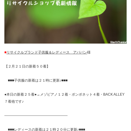
■
リサイクルブランド子供服＆レディース アババン
様
【２月２１日の新着５０着】
■■■子供服の新着は２１時に更新♪■■■
●本日の新着２５着●→メゾピアノ１２着・ポンポネット４着・BACK ALLEY
７着他です♪
——————————————————
■■■レディースの新着は２１時２０分に更新♪■■■