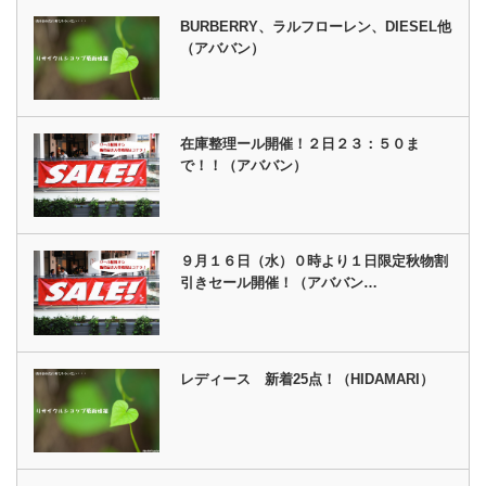
BURBERRY、ラルフローレン、DIESEL他
（アババン）
在庫整理ール開催！２日２３：５０ま
で！！（アババン）
９月１６日（水）０時より１日限定秋物割
引きセール開催！（アババン…
レディース 新着25点！（HIDAMARI）