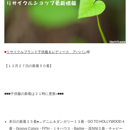
■
リサイクルブランド子供服＆レディース アババン
様
【１２月２７日の新着５０着】
■■■子供服の新着は２１時に更新♪■■■
本日の新着２５着●→デニム＆ダンガリー１３着・GO TO HOLLYWOOD４
着・Groovy Colors・FITH・ミキハウス・Barbie・JENNI２着・チャビー