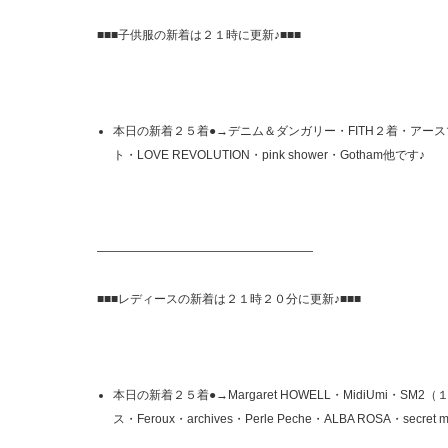
■■■子供服の新着は２１時に更新♪■■■
本日の新着２５着●→デニム＆ダンガリー・FITH２着・アー
ト・LOVE REVOLUTION・pink shower・Gotham他です♪
——————————————————
■■■レディースの新着は２１時２０分に更新♪■■■
本日の新着２５着●→Margaret HOWELL・MidiUmi・SM
ス・Feroux・archives・Perle Peche・ALBA ROSA・secret