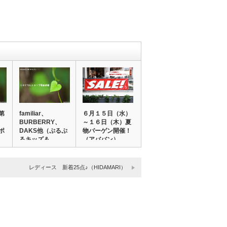
第
familiar、
６月１５日（水）
BURBERRY、
～１６日（木）夏
ポ
DAKS他（ぷるぷ
物バーゲン開催！
るキッズ＆…
（アババン）
レディース 新着25点♪（HIDAMARI）