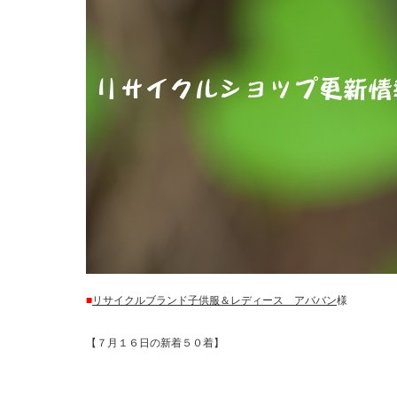
■
リサイクルブランド子供服＆レディース アババン
様
【７月１６日の新着５０着】