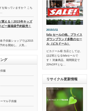
ンドを知っていますか？ こち
…
だ買える！2015年キッズ
ベビー服福袋予約販売！
2015/1/11
fafa セールの他、プライス
ダウンブランド多数のセー
各子供服ショップでは2015
ル（ピカドール）
予約を開始し、人気…
ピカドール様 当店としては、
ほぼ初となるfafaセールで
キング
す！ 対象商品、期間限定で
20%OFFとな…
子供服
リサイクル更新情報
ー
ォーマル子供服