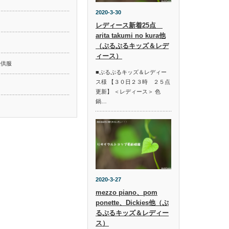
2020-3-30
レディース新着25点
arita takumi no kura他
ド
（ぷるぷるキッズ＆レデ
ィース）
子供服
■ぷるぷるキッズ＆レディー
ス様 【３０日２３時 ２５点
更新】 ＜レディース＞ 色
鍋…
2020-3-27
mezzo piano、pom
ponette、Dickies他（ぷ
るぷるキッズ＆レディー
ス）