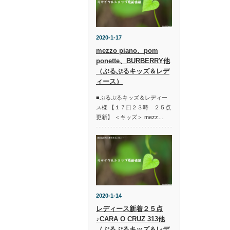
2020-1-17
mezzo piano、pom
ponette、BURBERRY他
（ぷるぷるキッズ＆レデ
ィース）
■ぷるぷるキッズ＆レディー
ス様 【１７日２３時 ２５点
更新】 ＜キッズ＞ mezz…
2020-1-14
レディース新着２５点
♪CARA O CRUZ 313他
（ぷるぷるキッズ＆レデ