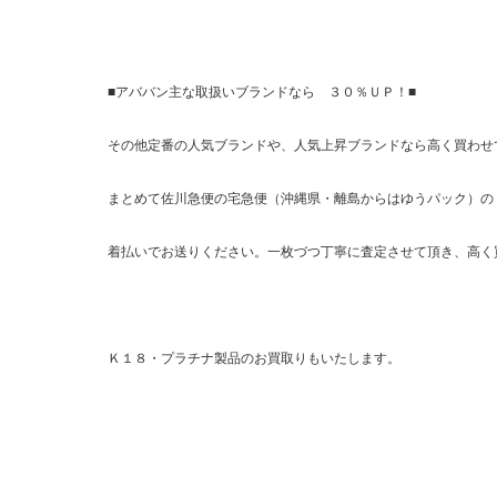
■アババン主な取扱いブランドなら ３０％ＵＰ！■
その他定番の人気ブランドや、人気上昇ブランドなら高く買わせ
まとめて佐川急便の宅急便（沖縄県・離島からはゆうパック）の
着払いでお送りください。一枚づつ丁寧に査定させて頂き、高く
Ｋ１８・プラチナ製品のお買取りもいたします。