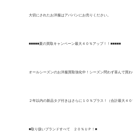
大切にされたお洋服はアババンにお売りください。
■■■■■夏の買取キャンペーン最大４０％アップ！！■■■■■
オールシーズンのお洋服買取強化中！シーズン問わず喜んで買わ
２年以内の新品タグ付きはさらに１０％プラス！（合計最大４０
■取り扱いブランドすべて ２０％ＵＰ！■