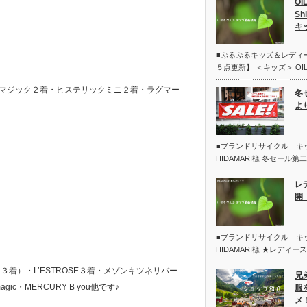
OI
Sh
キ
■ぷるぷるキッズ＆レディ
５点更新】 ＜キッズ＞ OIL
スマジック２着・ヒステリックミニ２着・ラグマー
冬
よ
■ブランドリサイクル 
HIDAMARI様 冬セール
レ
開 
■ブランドリサイクル 
HIDAMARI様 ★レディー
2（１３着）・L’ESTROSE３着・メゾンキツネリバー
兄
 magic・MERCURY B you他です♪
服
メ