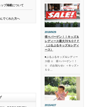
ョップ掲載について
んでくれた方へ
2018/9/29
得々バーゲン！！キッズ＆
レディース最大70％ＯＦＦ
（ぷるぷるキッズ＆レディ
ース）
■ぷるぷるキッズ＆レディー
ス様 ☆ 得々バーゲン！！
☆ のお知らせ♪ ＜キッズ＞
５０…
プ
2015/4/27