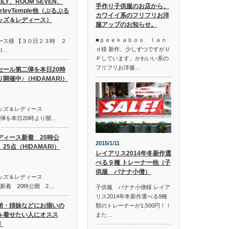
LILY、ROOM SEVEN、
手作り子供服のお店から、
irleyTemple他（ぷるぷる
カワイイ系のフリフリお洋
ッズ＆レディース）
服アップのお知らせ。
■ｐｅｅｋａｂｏｏ ｌａｎ
ース様 【３０日２３時 ２
ｄ様 新作、少しずつですがＵ
I…
Ｐしています。かわいい系の
フリフリお洋服…
セール第二弾を本日20時
り開催中♪（HIDAMARI）
キッズ＆レディース
第二弾を本日20時より開…
ディース新着 20時公
2015/1/11
25点（HIDAMARI）
レイアリス2014年冬新作選
べる９種 トレーナー他（子
供服 バナナ小僧）
キッズ＆レディース
ス新着 20時公開 2…
子供服 バナナ小僧様 レイア
リス2014年冬新作選べる9種
弟・姉妹などにお揃いの
類のトレーナーが1,500円！！
を着せたい人にオスス
また…
！