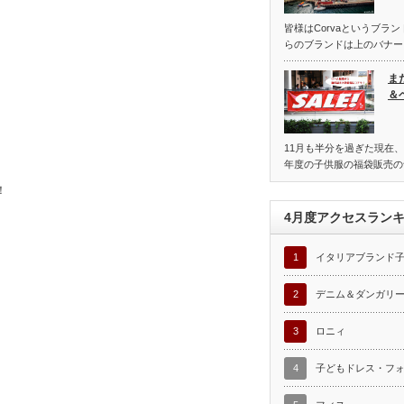
皆様はCorvaというブラ
らのブランドは上のバナー
ま
＆
11月も半分を過ぎた現在、
年度の子供服の福袋販売の
！
4月度アクセスラン
1
イタリアブランド
2
デニム＆ダンガリ
3
ロニィ
4
子どもドレス・フ