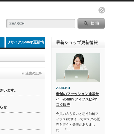
リサイクルshop更新情
最新ショップ更新情報
報
過去の記事
2020/3/31
ざいます。
老舗のファッション通販サ
イトのfifth(フィフス)がマ
スク販売
らせ
会員の方も多いと思うfifth(フ
ィフス)のサイトでマスクの販
売を行うと発表がありまし
た。 「…