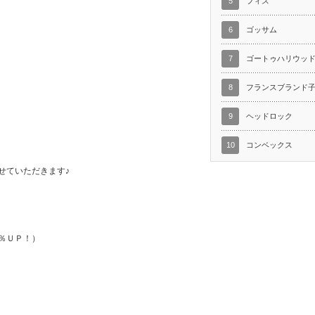
5
フィス
6
ゴッサム
7
ゴートゥハリウッ
8
フランスブランド
9
ヘッドロック
10
コンベックス
せていただきます♪
％ＵＰ！）