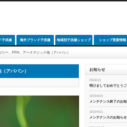
ド子供服
海外ブランド子供服
地域別子供服ショップ
ショップ更新情報
link
ガリー、FITH、アースマジック他（アババン）
お知らせ
他（アババン）
2016/1/1
明けましておめでとうご
2015/4/24
メンテナンス終了のお知
2015/4/21
メンテナンスのお知らせ