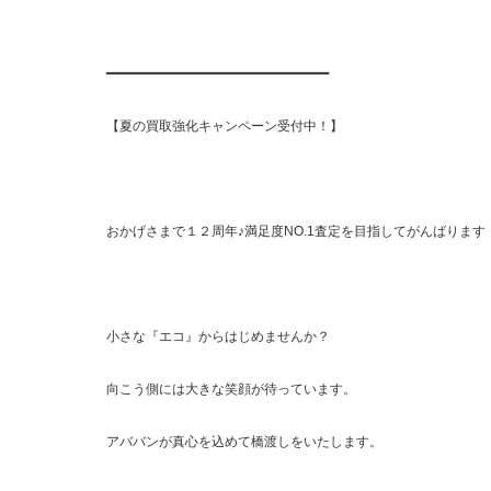
━━━━━━━━━━━━━━━━━━━━━━━━━━━━━
【夏の買取強化キャンペーン受付中！】
おかげさまで１２周年♪満足度NO.1査定を目指してがんばります
小さな『エコ』からはじめませんか？
向こう側には大きな笑顔が待っています。
アババンが真心を込めて橋渡しをいたします。