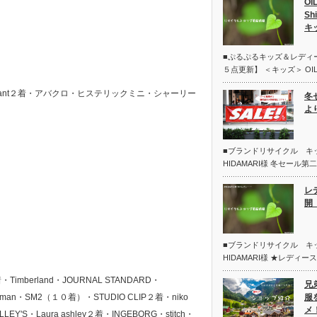
OI
Sh
キ
■ぷるぷるキッズ＆レディ
５点更新】 ＜キッズ＞ OIL
s Grant２着・アバクロ・ヒステリックミニ・シャーリー
冬
よ
■ブランドリサイクル 
HIDAMARI様 冬セール
レ
開 
■ブランドリサイクル 
HIDAMARI様 ★レディー
imberland・JOURNAL STANDARD・
兄
 de maman・SM2（１０着）・STUDIO CLIP２着・niko
服
メ
NOLLEY'S・Laura ashley２着・INGEBORG・stitch・