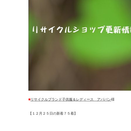
■
リサイクルブランド子供服＆レディース アババン
様
【１２月２５日の新着７５着】