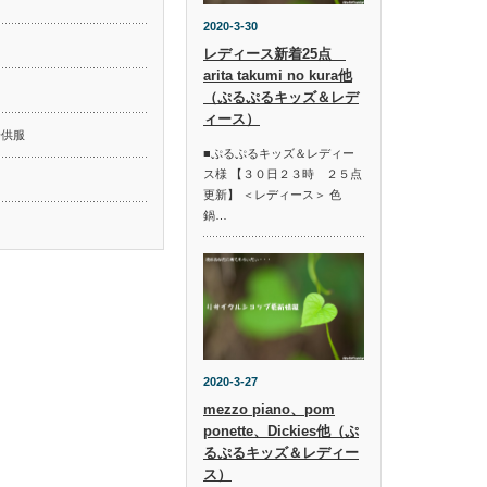
2020-3-30
レディース新着25点
arita takumi no kura他
ド
（ぷるぷるキッズ＆レデ
ィース）
子供服
■ぷるぷるキッズ＆レディー
ス様 【３０日２３時 ２５点
更新】 ＜レディース＞ 色
鍋…
2020-3-27
mezzo piano、pom
ponette、Dickies他（ぷ
るぷるキッズ＆レディー
ス）