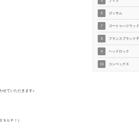
5
フィス
6
ゴッサム
7
ゴートゥハリウッ
8
フランスブランド
9
ヘッドロック
10
コンベックス
わせていただきます♪
０％ＵＰ！）