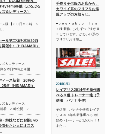
LILY、ROOM SEVEN、
手作り子供服のお店から、
irleyTemple他（ぷるぷる
カワイイ系のフリフリお洋
ッズ＆レディース）
服アップのお知らせ。
■ｐｅｅｋａｂｏｏ ｌａｎ
ース様 【３０日２３時 ２
ｄ様 新作、少しずつですがＵ
I…
Ｐしています。かわいい系の
フリフリお洋服…
セール第二弾を本日20時
り開催中♪（HIDAMARI）
キッズ＆レディース
第二弾を本日20時より開…
ディース新着 20時公
2015/1/11
25点（HIDAMARI）
レイアリス2014年冬新作選
べる９種 トレーナー他（子
供服 バナナ小僧）
キッズ＆レディース
ス新着 20時公開 2…
子供服 バナナ小僧様 レイア
リス2014年冬新作選べる9種
弟・姉妹などにお揃いの
類のトレーナーが1,500円！！
を着せたい人にオスス
また…
！