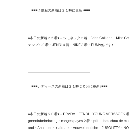
■■■子供服の新着は２１時に更新♪■■■
●本日の新着２５着●→シモネッタ２着・John Galliano・Mis
テンプル９着・JENNI４着・NIKE３着・PUMA他です♪
——————————————————
■■■レディースの新着は２１時２０分に更新♪■■■
●本日の新着５０着●→PRADA・FENDI・YOUNG VERSACE２着・T
greenlabelrelaxing・conges payes２着・prit・chou chou
and・Anatelier・ｆairnark・Apuweiser riche・JUSGLITTY・