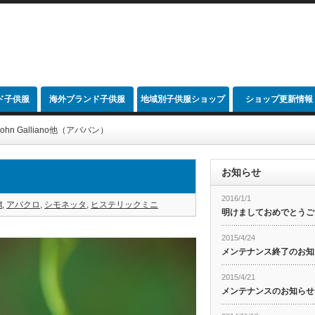
ド子供服
海外ブランド子供服
地域別子供服ショップ
ショップ更新情報
link
hn Galliano他（アババン）
お知らせ
2016/1/1
t
,
アバクロ
,
シモネッタ
,
ヒステリックミニ
明けましておめでとうご
2015/4/24
メンテナンス終了のお知
2015/4/21
メンテナンスのお知らせ