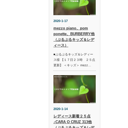
2020-1-17
mezzo piano、pom
ponette、BURBERRY他
（ぷるぷるキッズ＆レデ
ィース）
■ぷるぷるキッズ＆レディー
ス様 【１７日２３時 ２５点
更新】 ＜キッズ＞ mezz…
2020-1-14
レディース新着２５点
♪CARA O CRUZ 313他
（ぷるぷるキッズ＆レデ