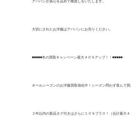
アババンが真心を込めて橋渡しをいたします。
大切にされたお洋服はアババンにお売りください。
■■■■■冬の買取キャンペーン最大４０％アップ！！■■■■■
オールシーズンのお洋服買取強化中！シーズン問わず喜んで買
２年以内の新品タグ付きはさらに１０％プラス！（合計最大４