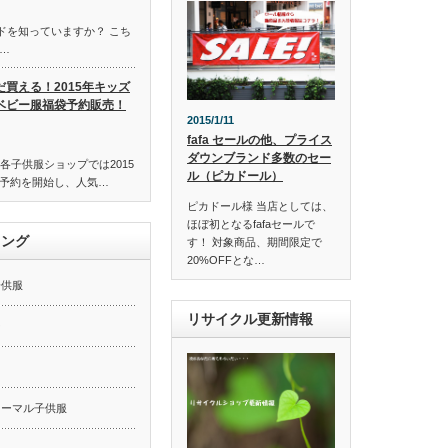
ンドを知っていますか？ こち
…
だ買える！2015年キッズ
ベビー服福袋予約販売！
2015/1/11
fafa セールの他、プライス
ダウンブランド多数のセー
各子供服ショップでは2015
ル（ピカドール）
予約を開始し、人気…
ピカドール様 当店としては、
ほぼ初となるfafaセールで
キング
す！ 対象商品、期間限定で
20%OFFとな…
子供服
リサイクル更新情報
ー
ォーマル子供服