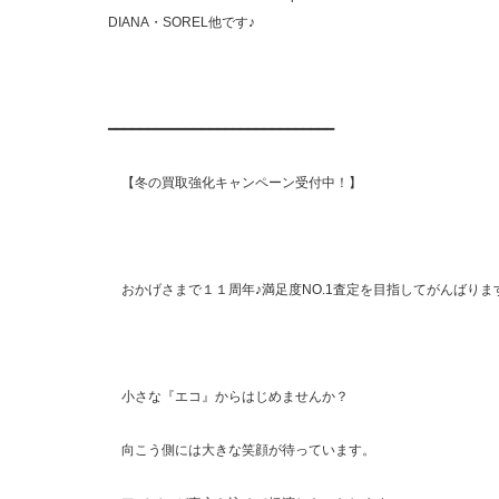
DIANA・SOREL他です♪
━━━━━━━━━━━━━━━━━━━━━━━━━━━━━
【冬の買取強化キャンペーン受付中！】
おかげさまで１１周年♪満足度NO.1査定を目指してがんばりま
小さな『エコ』からはじめませんか？
向こう側には大きな笑顔が待っています。