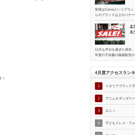
皆様はCorvaというブラ
らのブランドは上のバナー
ま
＆
11月も半分を過ぎた現在、
年度の子供服の福袋販売の
4月度アクセスラン
す！
1
イタリアブランド
2
デニム＆ダンガリ
3
ロニィ
4
子どもドレス・フ