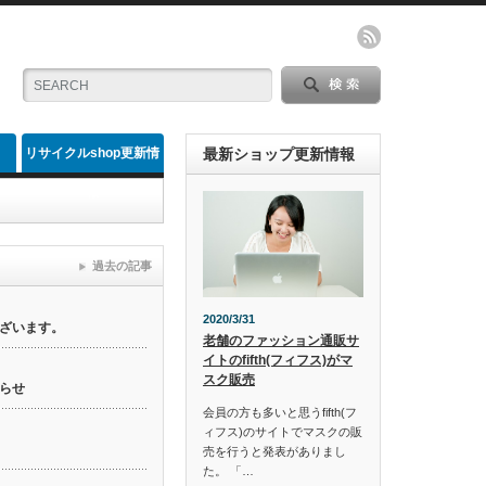
リサイクルshop更新情
最新ショップ更新情報
報
過去の記事
2020/3/31
ざいます。
老舗のファッション通販サ
イトのfifth(フィフス)がマ
スク販売
らせ
会員の方も多いと思うfifth(フ
ィフス)のサイトでマスクの販
売を行うと発表がありまし
た。 「…