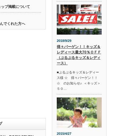
ョップ掲載について
んでくれた方へ
2018/9/29
得々バーゲン！！キッズ＆
レディース最大70％ＯＦＦ
（ぷるぷるキッズ＆レディ
ース）
■ぷるぷるキッズ＆レディー
ス様 ☆ 得々バーゲン！！
☆ のお知らせ♪ ＜キッズ＞
５０…
プ
2015/4/27