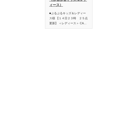
ィース）
■ぷるぷるキッズ＆レディー
ス様 【１４日２３時 ２５点
更新】 ＜レディース＞ CA…